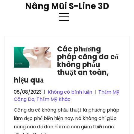
Skip
Nâng Mũi S-Line 3D
to
content
Danh mục:
Thẩm Mỹ Căng Da
Các phương
pháp căng da cổ
không phẫu
thuật an toàn,
hiệu quả
08/08/2023
|
Không có bình luận
|
Thẩm Mỹ
Căng Da
,
Thẩm Mỹ Khác
Căng da cổ không phẫu thuật là phương pháp
làm đẹp phổ biến hiện nay. Nó không chỉ giúp
nâng cao độ đàn hồi mà còn giảm thiểu các