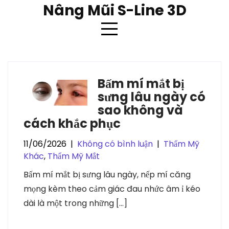
Skip
Nâng Mũi S-Line 3D
to
content
Thẻ:
bam mi
Bấm mí mắt bị
sưng lâu ngày có
sao không và
cách khắc phục
11/06/2026
|
Không có bình luận
|
Thẩm Mỹ
Khác
,
Thẩm Mỹ Mắt
Bấm mí mắt bị sưng lâu ngày, nếp mí căng
mọng kèm theo cảm giác đau nhức âm ỉ kéo
dài là một trong những […]