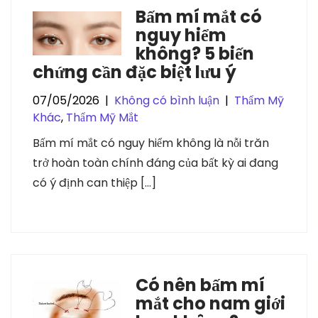
Bấm mí mắt có
nguy hiểm
không? 5 biến
chứng cần đặc biệt lưu ý
07/05/2026
|
Không có bình luận
|
Thẩm Mỹ
Khác
,
Thẩm Mỹ Mắt
Bấm mí mắt có nguy hiểm không là nỗi trăn
trở hoàn toàn chính đáng của bất kỳ ai đang
có ý định can thiệp […]
Có nên bấm mí
mắt cho nam giới