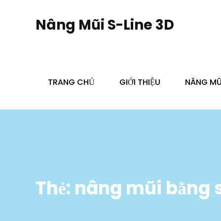
Skip
to
Nâng Mũi S-Line 3D
content
TRANG CHỦ
GIỚI THIỆU
NÂNG MŨI
Thẻ:
nâng mũi bằng s