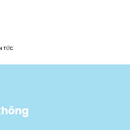
IN TỨC
 không