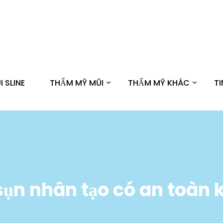
 SLINE
THẨM MỸ MŨI
THẨM MỸ KHÁC
T
ụn nhân tạo có an toàn