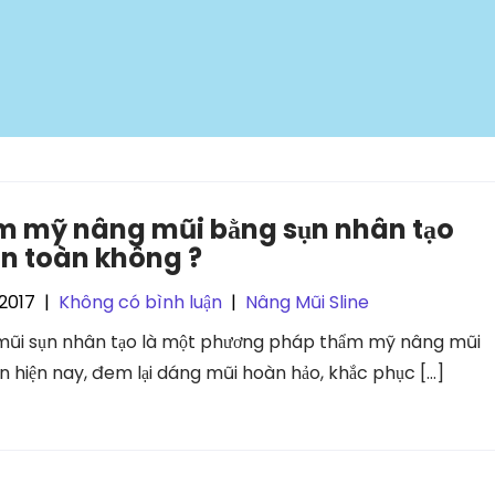
m mỹ nâng mũi bằng sụn nhân tạo
an toàn không ?
2017
|
Không có bình luận
|
Nâng Mũi Sline
ũi sụn nhân tạo là một phương pháp thẩm mỹ nâng mũi
n hiện nay, đem lại dáng mũi hoàn hảo, khắc phục […]