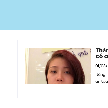
Thẩ
có 
01/03/
Nâng m
an toà