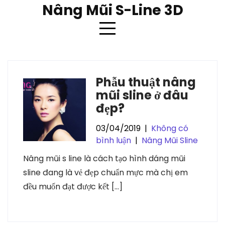
Skip
Nâng Mũi S-Line 3D
to
content
Thẻ:
nâng mũi s line ở đâu đẹp
Phẫu thuật nâng
mũi sline ở đâu
đẹp?
03/04/2019
|
Không có
bình luận
|
Nâng Mũi Sline
Nâng mũi s line là cách tạo hình dáng mũi
sline đang là vẻ đẹp chuẩn mực mà chị em
đều muốn đạt được kết […]