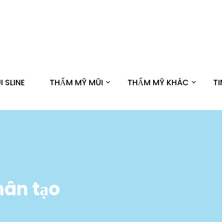
 SLINE
THẨM MỸ MŨI
THẨM MỸ KHÁC
T
hân tạo