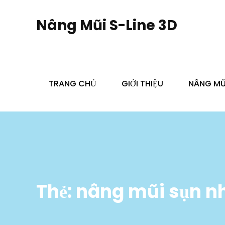
Skip
to
Nâng Mũi S-Line 3D
content
TRANG CHỦ
GIỚI THIỆU
NÂNG MŨI
Thẻ:
nâng mũi sụn n