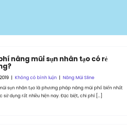
phí nâng mũi sụn nhân tạo có rẻ
ng?
2019
|
Không có bình luận
|
Nâng Mũi Sline
ũi sụn nhân tạo là phương pháp nâng mũi phổ biến nhất
 sử dụng rất nhiều hiện nay. Đặc biệt, chi phí […]