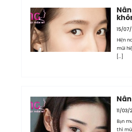
Nâng
khô
15/07/
Hiện n
mũi hi
[…]
Nâng
11/03/
Bạn mu
thì mũ