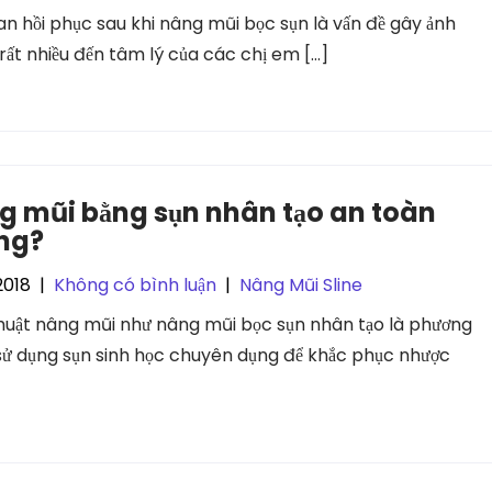
ian hồi phục sau khi nâng mũi bọc sụn là vấn đề gây ảnh
rất nhiều đến tâm lý của các chị em […]
g mũi bằng sụn nhân tạo an toàn
ng?
2018
|
Không có bình luận
|
Nâng Mũi Sline
huật nâng mũi như nâng mũi bọc sụn nhân tạo là phương
ử dụng sụn sinh học chuyên dụng để khắc phục nhược