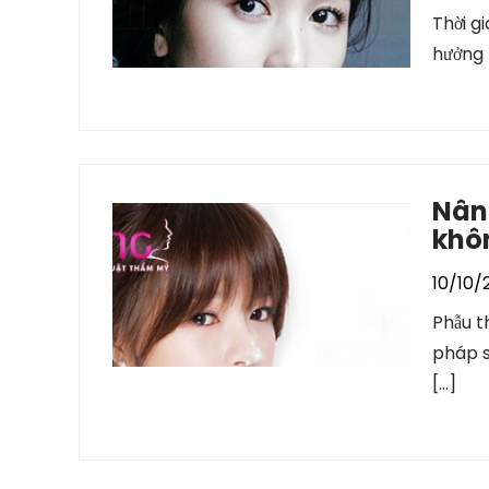
Thời g
hưởng 
Nân
khô
10/10/
Phẫu t
pháp s
[…]