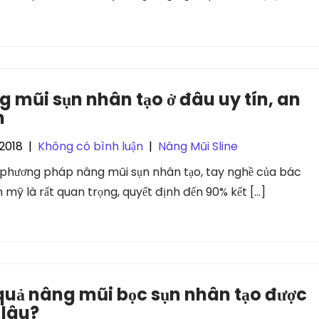
 mũi sụn nhân tạo ở đâu uy tín, an
n
2018
|
Không có bình luận
|
Nâng Mũi Sline
i phương pháp nâng mũi sụn nhân tạo, tay nghề của bác
m mỹ là rất quan trọng, quyết định đến 90% kết […]
quả nâng mũi bọc sụn nhân tạo được
 lâu?