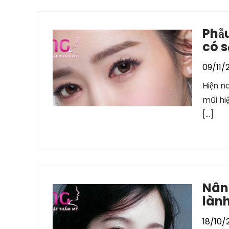
Phẫu
có 
09/11/
Hiện n
mũi hi
[…]
Nâng
làn
18/10/