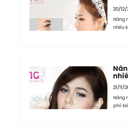
20/12/
Nâng m
nhiều 
Nâng
nhiê
21/11/2
Nâng m
phổ bi