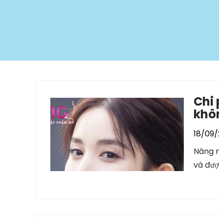
Chi 
khô
18/09/
Nâng m
và được