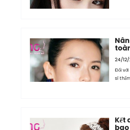
Nâng
toà
24/12/
Đối vớ
sĩ thẩ
Kết 
bao