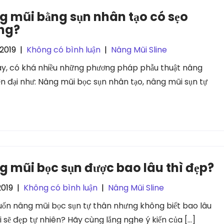
 mũi bằng sụn nhân tạo có sẹo
ng?
2019
|
Không có bình luận
|
Nâng Mũi Sline
ay, có khá nhiều những phương pháp phẫu thuật nâng
ện đại như: Nâng mũi bọc sụn nhân tạo, nâng mũi sụn tự
 mũi bọc sụn được bao lâu thì đẹp?
2019
|
Không có bình luận
|
Nâng Mũi Sline
ốn nâng mũi bọc sụn tự thân nhưng không biết bao lâu
i sẽ đẹp tự nhiên? Hãy cùng lắng nghe ý kiến của […]