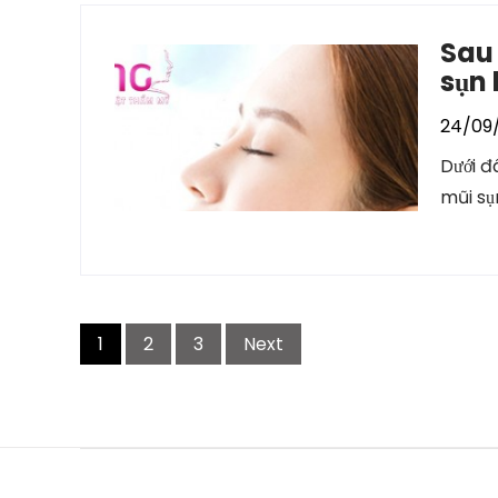
Sau
sụn
24/09
Dưới đ
mũi sụ
Posts
1
2
3
Next
navigation