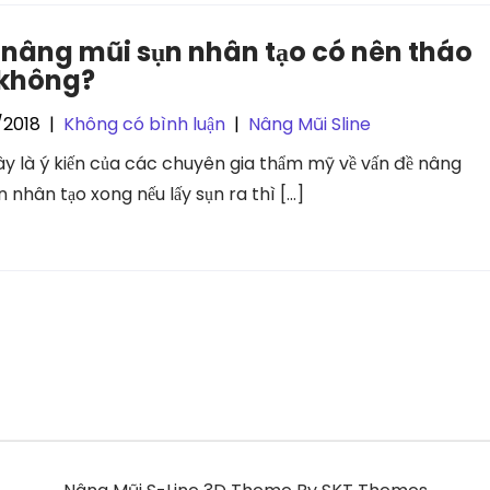
 nâng mũi sụn nhân tạo có nên tháo
 không?
/2018
|
Không có bình luận
|
Nâng Mũi Sline
ây là ý kiến của các chuyên gia thẩm mỹ về vấn đề nâng
n nhân tạo xong nếu lấy sụn ra thì […]