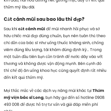
kín đáo, hài hòa đường nét gương mặt, duy trì kết quả
thẩm mỹ lâu dài.
Cắt cánh mũi sau bao lâu thì đẹp?
Sau khi
cắt cánh mũi
để mũi nhanh hồi phục và sở
hữu chiếc mũi đẹp đúng chuẩn, bạn nên tuân thủ theo
chỉ dẫn của bác sĩ như uống thuốc kháng sinh, chống
viêm đúng liều lượng, tái khám đúng định kỳ… Trong
một tuần đầu tiên bạn cần tránh để nước dây vào vết
thương và không được vận động mạnh. Bên cạnh đó
thì chế độ ăn uống khoa học cũng quyết định rất nhiều
đến kết quả thẩm mỹ.
Mọi thắc mắc về các dịch vụ nâng mũi khác tại
Thẩm
mỹ viện bác sĩ Long
, bạn hãy gọi đến số hotline 0908
493 008 để được hỗ trợ tư vấn và giải đáp miễn phí