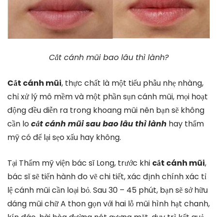
Cắt cánh mũi bao lâu thì lành?
Cắt cánh mũi
, thực chất là một tiểu phẫu nhẹ nhàng,
chỉ xử lý mô mềm và một phần sụn cánh mũi, mọi hoạt
động đều diễn ra trong khoang mũi nên bạn sẽ không
cần lo
cắt cánh mũi sau bao lâu thì lành
hay thẩm
mỹ có để lại sẹo xấu hay không.
Tại Thẩm mỹ viện bác sĩ Long, trước khi
cắt cánh mũi
,
bác sĩ sẽ tiến hành đo vẽ chi tiết, xác định chính xác tỉ
lệ cánh mũi cần loại bỏ. Sau 30 – 45 phút, bạn sẽ sở hữu
dáng mũi chữ A thon gọn với hai lỗ mũi hình hạt chanh,