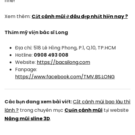
nhé!
Xem thêm:
Cắt cánh mũi ở đâu đẹp nhất hiện nay ?
Thẩm mỹ viện bác sĩ Long
Địa chỉ: 518 Lê Hồng Phong, P.1, Q.10, TP.HCM
Hotline:
0908 493 008
Website:
https://bacsilong.com
Fanpage:
https://www.facebook.com/TMV.BS.LONG
Các bạn đang xem bài viết:
Cắt cánh mũi bao lâu thì
lành ?
trong chuyên mục
Cuốn cánh mũi
tại website
Nâng mũi sline 3D
.