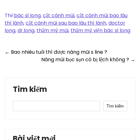
Thẻ:
bác sĩ long
,
cắt cánh mũi
,
cắt cánh mũi bao lâu
thì lành
,
cắt cánh mũi sau bao lâu thì lành
,
doctor
long
,
dr.long
,
thẩm mỹ mũi
,
thẩm mỹ viện bác sĩ long
Post
←
Bao nhiêu tuổi thì được nâng mũi s line ?
Nâng mũi bọc sụn có bị lệch không ?
→
navigation
Tìm kiếm
Tìm kiếm
Bài viết mới