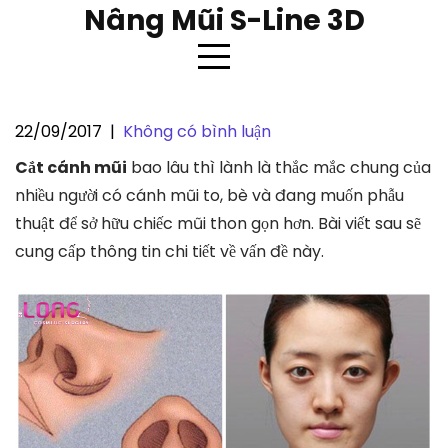
Skip
Nâng Mũi S-Line 3D
to
content
22/09/2017
|
Không có bình luận
Cắt cánh mũi bao lâu thì lành ?
Cắt cánh mũi
bao lâu thì lành là thắc mắc chung của
nhiều người có cánh mũi to, bè và đang muốn phẫu
thuật để sở hữu chiếc mũi thon gọn hơn. Bài viết sau sẽ
cung cấp thông tin chi tiết về vấn đề này.