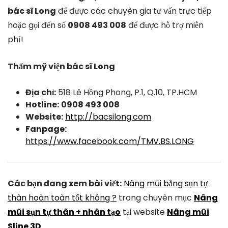
bác sĩ Long
để được các chuyên gia tư vấn trực tiếp
hoặc gọi đến số
0908 493 008
để được hỗ trợ miễn
phí!
Thẩm mỹ viện bác sĩ Long
Địa chỉ:
518 Lê Hồng Phong, P.1, Q.10, TP.HCM
Hotline:
0908 493 008
Website:
http://bacsilong.com
Fanpage:
https://www.facebook.com/TMV.BS.LONG
Các bạn đang xem bài viết:
Nâng mũi bằng sụn tự
thân hoàn toàn tốt không ?
trong chuyên mục
Nâng
mũi sụn tự thân + nhân tạo
tại website
Nâng mũi
Sline 3D
.