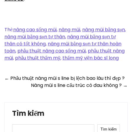
Thẻ:
nâng cao sống mũi
,
nâng mũi
,
nâng mũi bằng sụn
,
nâng mũi bằng sụn tự thân
,
nâng mũi bằng sụn tự
thân có tốt không
,
nâng mũi bằng sụn tự thân hoàn
toàn
,
phẫu thuật nâng cao sống mũi
,
phẫu thuật nâng
mũi
,
phẫu thuật thẩm mỹ
,
thẩm mỹ viện bác sĩ long
Post
←
Phẫu thuật nâng mũi s line bị lệch bao lâu thì đẹp ?
Nâng mũi s line cấu trúc có đau không ?
→
navigation
Tìm kiếm
Tìm kiếm