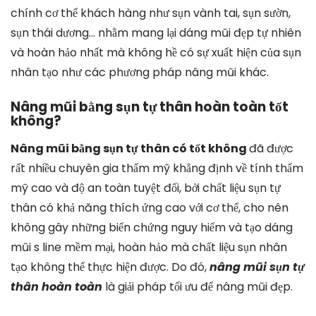
chính cơ thể khách hàng như sụn vành tai, sụn sườn,
sụn thái dương… nhằm mang lại dáng mũi đẹp tự nhiên
và hoàn hảo nhất mà không hề có sự xuất hiện của sụn
nhân tạo như các phương pháp nâng mũi khác.
Nâng mũi bằng sụn tự thân hoàn toàn tốt
không?
Nâng mũi bằng sụn tự thân có tốt không
đã được
rất nhiều chuyên gia thẩm mỹ khẳng định về tính thẩm
mỹ cao và độ an toàn tuyệt đối, bởi chất liệu sụn tự
thân có khả năng thích ứng cao với cơ thể, cho nên
không gây những biến chứng nguy hiểm và tạo dáng
mũi s line mềm mại, hoàn hảo mà chất liệu sụn nhân
tạo không thể thực hiện được. Do đó,
nâng mũi sụn tự
thân hoàn toàn
là giải pháp tối ưu để nâng mũi đẹp.