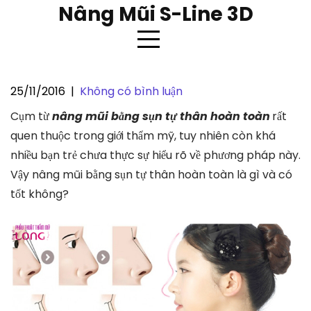
Skip
Nâng Mũi S-Line 3D
to
content
25/11/2016
|
Không có bình luận
Nâng mũi bằng sụn tự thân hoàn
Cụm từ
nâng mũi bằng sụn tự thân hoàn toàn
rất
toàn tốt không ?
quen thuộc trong giới thẩm mỹ, tuy nhiên còn khá
nhiều bạn trẻ chưa thực sự hiểu rõ về phương pháp này.
Vậy nâng mũi bằng sụn tự thân hoàn toàn là gì và có
tốt không?