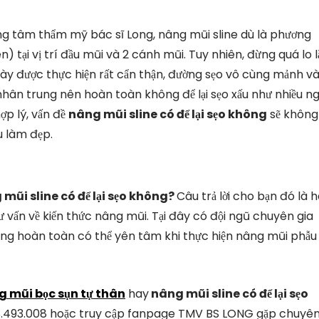
ng tâm thẩm mỹ bác sĩ Long, nâng mũi sline dù là phương
 tại vị trí đầu mũi và 2 cánh mũi. Tuy nhiên, đừng quá lo 
này được thực hiện rất cẩn thận, đường sẹo vô cùng mảnh v
 nhân trung nên hoàn toàn không để lại sẹo xấu như nhiều ng
ợp lý, vấn đề
nâng mũi sline có để lại sẹo không
sẽ không
u làm đẹp.
mũi sline có để lại sẹo không?
Câu trả lời cho bạn đó là 
vấn về kiến thức nâng mũi. Tại đây có đội ngũ chuyên gia
g hoàn toàn có thể yên tâm khi thực hiện nâng mũi phẫu
 mũi bọc sụn tự thân
hay
nâng mũi sline có để lại sẹo
0908.493.008 hoặc truy cập fanpage TMV BS LONG gặp chuyê