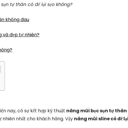
sụn tự thân có để lại sẹo không?
hân không đau
g và đẹp tự nhiên?
không?
iện nay, có sự kết hợp kỹ thuật
nâng mũi bọc sụn tự thân
ự nhiên nhất cho khách hàng. Vậy
nâng mũi sline có để lạ