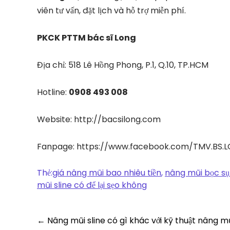
viên tư vấn, đặt lịch và hỗ trợ miễn phí.
PKCK PTTM
bác sĩ Long
Địa chỉ: 518 Lê Hồng Phong, P.1, Q.10, TP.HCM
Hotline:
0908 493 008
Website: http://bacsilong.com
Fanpage: https://www.facebook.com/TMV.BS.
Thẻ:
giá nâng mũi bao nhiêu tiền
,
nâng mũi bọc sụ
mũi sline có để lại sẹo không
Post
←
Nâng mũi sline có gì khác với kỹ thuật nâng m