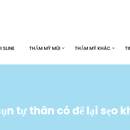
 SLINE
THẨM MỸ MŨI
THẨM MỸ KHÁC
T
ụn tự thân có để lại sẹo 