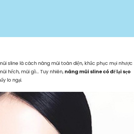
ũi sline là cách nâng mũi toàn diện, khắc phục mọi nhược
mũi hếch, mũi gồ… Tuy nhiên,
nâng mũi sline có để lại sẹo
y lo ngại.