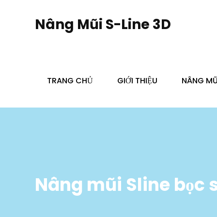
Skip
to
Nâng Mũi S-Line 3D
content
TRANG CHỦ
GIỚI THIỆU
NÂNG MŨI
Nâng mũi Sline bọc s