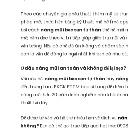
Theo các chuyên gia phẫu thuật thẩm mỹ tại tru
pháp mới, thực hiện bằng kỹ thuật mổ hở (mổ open)
bởi cách
nâng mũi bọc sụn tự thân
thế hệ mới 
mờ, nằm dọc theo vị trí tiếp giáp giữa trụ mũi và
vẫn tưởng. Nếu có chế độ ăn kiêng và chăm sóc h
còn là vấn đề đáng lo ngại nhất khi bạn có nhu cầ
Ở đâu nâng mũi an toàn và không để lại sẹo?
Với câu hỏi
nâng mũi bọc sụn tự thân
hay
nâng 
đến trung tâm PKCK PTTM bác sĩ Long để được tư 
nâng mũi hơn 20 năm kinh nghiệm nên khách hàn
thuật tại đây.
Để được tư vấn và hỗ trợ nhiều hơn về dịch vụ
nâng
không?
Bạn có thể gọi trực tiếp qua hotline: 