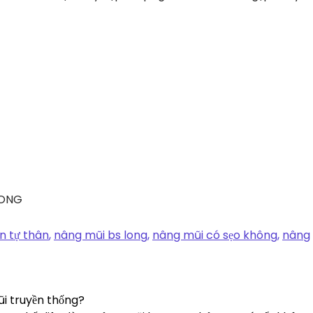
LONG
n tự thân
,
nâng mũi bs long
,
nâng mũi có sẹo không
,
nâng
ũi truyền thống?