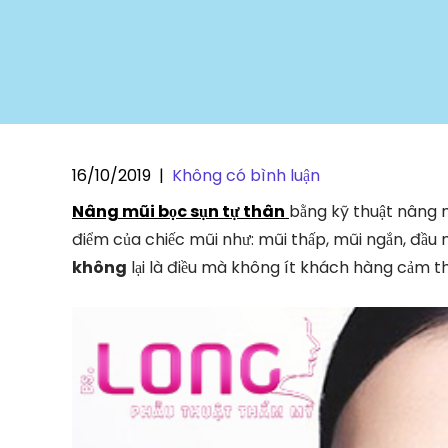
16/10/2019
|
Không có bình luận
Nâng mũi bọc sụn tự thân
bằng kỹ thuật nâng m
điểm của chiếc mũi như: mũi thấp, mũi ngắn, đầu 
không
lại là điều mà không ít khách hàng cảm thấ