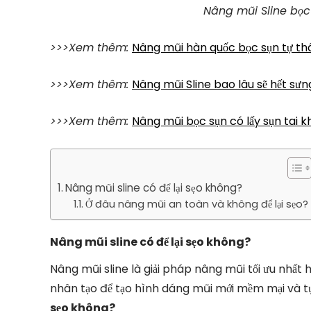
Nâng mũi Sline bọc 
>>>Xem thêm:
Nâng mũi hàn quốc bọc sụn tự t
>>>Xem thêm:
Nâng mũi Sline bao lâu sẽ hết sưn
>>>Xem thêm:
Nâng mũi bọc sụn có lấy sụn tai 
Nâng mũi sline có để lại sẹo không?
Ở đâu nâng mũi an toàn và không để lại sẹo?
Nâng mũi sline có để lại sẹo không?
Nâng mũi sline là giải pháp nâng mũi tối ưu nhất h
nhân tạo để tạo hình dáng mũi mới mềm mại và t
sẹo không?