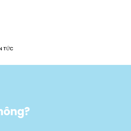
IN TỨC
không?