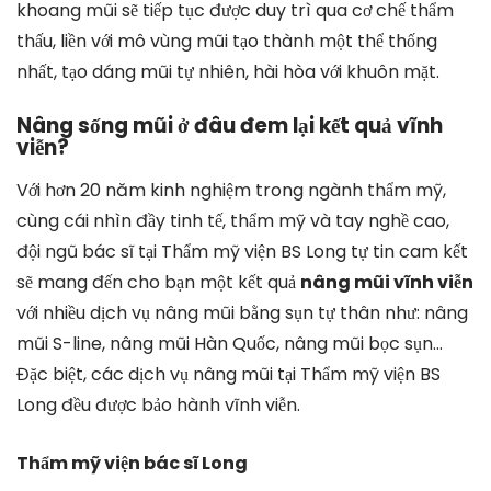
khoang mũi sẽ tiếp tục được duy trì qua cơ chế thẩm
thấu, liền với mô vùng mũi tạo thành một thể thống
nhất, tạo dáng mũi tự nhiên, hài hòa với khuôn mặt.
Nâng sống mũi ở đâu đem lại kết quả vĩnh
viễn?
Với hơn 20 năm kinh nghiệm trong ngành thẩm mỹ,
cùng cái nhìn đầy tinh tế, thẩm mỹ và tay nghề cao,
đội ngũ bác sĩ tại Thẩm mỹ viện BS Long tự tin cam kết
sẽ mang đến cho bạn một kết quả
nâng mũi vĩnh viễn
với nhiều dịch vụ nâng mũi bằng sụn tự thân như: nâng
mũi S-line, nâng mũi Hàn Quốc, nâng mũi bọc sụn…
Đặc biệt, các dịch vụ nâng mũi tại Thẩm mỹ viện BS
Long đều được bảo hành vĩnh viễn.
Thẩm mỹ viện bác sĩ Long