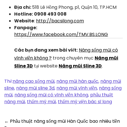
Địa chỉ:
518 Lê Hồng Phong, p1, Quận 10, TP.HCM
Hotline:
0908 493 008
Website
:
http://bacsilong.com
Fanpage:
https://www.facebook.com/TMV.BS.LONG
Các bạn đang xem bài viết:
Nâng sống mũi có
vĩnh viễn không ?
trong chuyên mục
Nâng mũi
Sline 3D
tại website
Nâng mũi Sline 3D
.
Thẻ:
nâng cao sống mũi
,
nâng mũi hàn quốc
,
nâng mũi
sline
,
nâng mũi sline 3d
,
nâng mũi vĩnh viễn
,
nâng sống
mũi
,
nâng sống mũi có vĩnh viễn không
,
phẫu thuật
nâng mũi
,
thẩm mỹ mũi
,
thẩm mỹ viện bác sĩ long
Post
←
Phẫu thuật nâng sống mũi Hàn Quốc bao nhiêu tiền