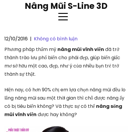
Skip
Nâng Mũi S-Line 3D
to
content
12/10/2016
|
Không có bình luận
Nâng sống mũi có vĩnh viễn
Phương pháp thẩm mỹ
nâng mũi vĩnh viễn
đã trở
không ?
thành trào lưu phổ biến cho phái đẹp, giúp biến giấc
mơ sở hữu một cao, đẹp, như ý của nhiều bạn trẻ trở
thành sự thật.
Hiện nay, có hơn 90% chị em lựa chọn nâng mũi đều lo
lắng nâng mũi sau một thời gian thì chỗ được nâng ấy
có bị tiêu biến không? Và thực sự có thể
nâng sống
mũi vĩnh viễn
được hay không?