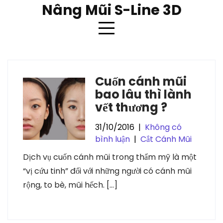
Skip
Nâng Mũi S-Line 3D
to
content
Thẻ:
thẩm mỹ cuốn cánh mũi
Cuốn cánh mũi
bao lâu thì lành
vết thương ?
31/10/2016
|
Không có
bình luận
|
Cắt Cánh Mũi
Dịch vụ cuốn cánh mũi trong thẩm mỹ là một
“vị cứu tinh” đối với những người có cánh mũi
rộng, to bè, mũi hếch. […]