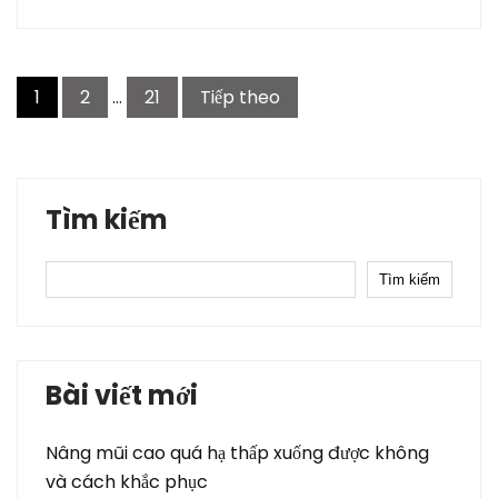
Điều
1
2
…
21
Tiếp theo
hướng
bài
viết
Tìm kiếm
Tìm kiếm
Bài viết mới
Nâng mũi cao quá hạ thấp xuống được không
và cách khắc phục