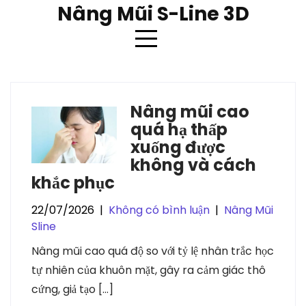
Skip
Nâng Mũi S-Line 3D
to
content
Danh mục:
Nâng Mũi Sline
Nâng mũi cao
quá hạ thấp
xuống được
không và cách
khắc phục
22/07/2026
|
Không có bình luận
|
Nâng Mũi
Sline
Nâng mũi cao quá độ so với tỷ lệ nhân trắc học
tự nhiên của khuôn mặt, gây ra cảm giác thô
cứng, giả tạo […]