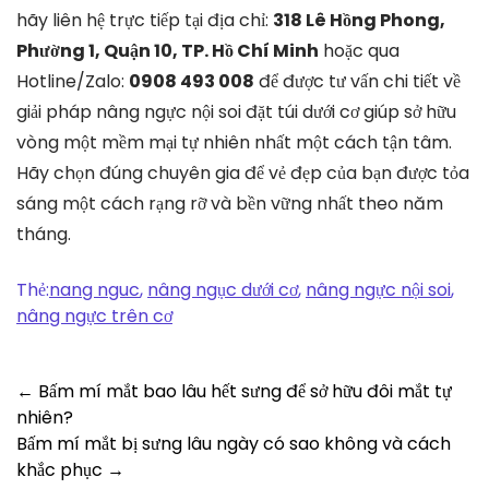
hãy liên hệ trực tiếp tại địa chỉ:
318 Lê Hồng Phong,
Phường 1, Quận 10, TP. Hồ Chí Minh
hoặc qua
Hotline/Zalo:
0908 493 008
để được tư vấn chi tiết về
giải pháp nâng ngực nội soi đặt túi dưới cơ giúp sở hữu
vòng một mềm mại tự nhiên nhất một cách tận tâm.
Hãy chọn đúng chuyên gia để vẻ đẹp của bạn được tỏa
sáng một cách rạng rỡ và bền vững nhất theo năm
tháng.
Thẻ:
nang nguc
,
nâng ngục dưới cơ
,
nâng ngực nội soi
,
nâng ngực trên cơ
Post
←
Bấm mí mắt bao lâu hết sưng để sở hữu đôi mắt tự
nhiên?
navigation
Bấm mí mắt bị sưng lâu ngày có sao không và cách
khắc phục
→