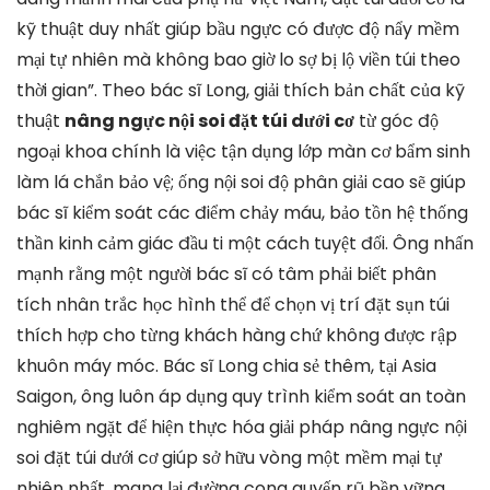
kỹ thuật duy nhất giúp bầu ngực có được độ nẩy mềm
mại tự nhiên mà không bao giờ lo sợ bị lộ viền túi theo
thời gian”. Theo bác sĩ Long, giải thích bản chất của kỹ
thuật
nâng ngực nội soi đặt túi dưới cơ
từ góc độ
ngoại khoa chính là việc tận dụng lớp màn cơ bẩm sinh
làm lá chắn bảo vệ; ống nội soi độ phân giải cao sẽ giúp
bác sĩ kiểm soát các điểm chảy máu, bảo tồn hệ thống
thần kinh cảm giác đầu ti một cách tuyệt đối. Ông nhấn
mạnh rằng một người bác sĩ có tâm phải biết phân
tích nhân trắc học hình thể để chọn vị trí đặt sụn túi
thích hợp cho từng khách hàng chứ không được rập
khuôn máy móc. Bác sĩ Long chia sẻ thêm, tại Asia
Saigon, ông luôn áp dụng quy trình kiểm soát an toàn
nghiêm ngặt để hiện thực hóa giải pháp nâng ngực nội
soi đặt túi dưới cơ giúp sở hữu vòng một mềm mại tự
nhiên nhất, mang lại đường cong quyến rũ bền vững