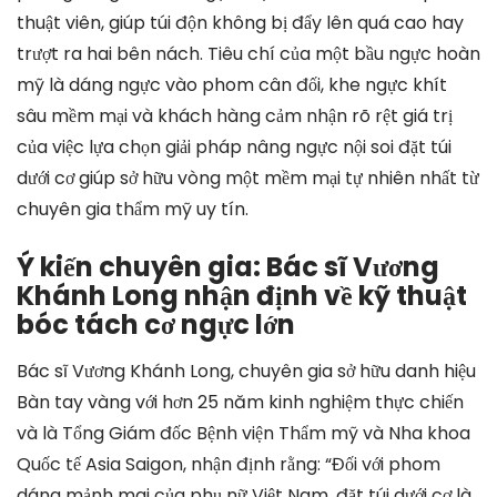
thuật viên, giúp túi độn không bị đẩy lên quá cao hay
trượt ra hai bên nách. Tiêu chí của một bầu ngực hoàn
mỹ là dáng ngực vào phom cân đối, khe ngực khít
sâu mềm mại và khách hàng cảm nhận rõ rệt giá trị
của việc lựa chọn giải pháp nâng ngực nội soi đặt túi
dưới cơ giúp sở hữu vòng một mềm mại tự nhiên nhất từ
chuyên gia thẩm mỹ uy tín.
Ý kiến chuyên gia: Bác sĩ Vương
Khánh Long nhận định về kỹ thuật
bóc tách cơ ngực lớn
Bác sĩ Vương Khánh Long, chuyên gia sở hữu danh hiệu
Bàn tay vàng với hơn 25 năm kinh nghiệm thực chiến
và là Tổng Giám đốc Bệnh viện Thẩm mỹ và Nha khoa
Quốc tế Asia Saigon, nhận định rằng: “Đối với phom
dáng mảnh mai của phụ nữ Việt Nam, đặt túi dưới cơ là