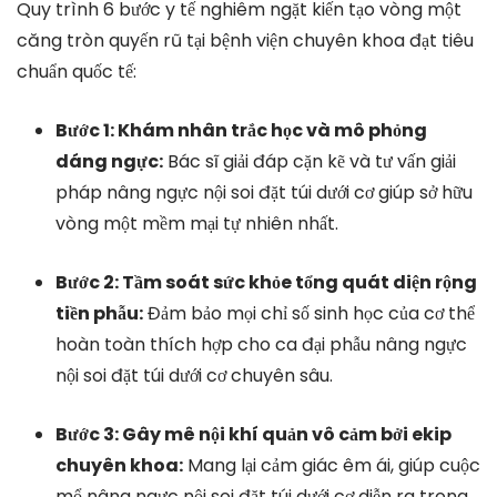
Quy trình 6 bước y tế nghiêm ngặt kiến tạo vòng một
căng tròn quyến rũ tại bệnh viện chuyên khoa đạt tiêu
chuẩn quốc tế:
Bước 1: Khám nhân trắc học và mô phỏng
dáng ngực:
Bác sĩ giải đáp cặn kẽ và tư vấn giải
pháp nâng ngực nội soi đặt túi dưới cơ giúp sở hữu
vòng một mềm mại tự nhiên nhất.
Bước 2: Tầm soát sức khỏe tổng quát diện rộng
tiền phẫu:
Đảm bảo mọi chỉ số sinh học của cơ thể
hoàn toàn thích hợp cho ca đại phẫu nâng ngực
nội soi đặt túi dưới cơ chuyên sâu.
Bước 3: Gây mê nội khí quản vô cảm bởi ekip
chuyên khoa:
Mang lại cảm giác êm ái, giúp cuộc
mổ nâng ngực nội soi đặt túi dưới cơ diễn ra trong