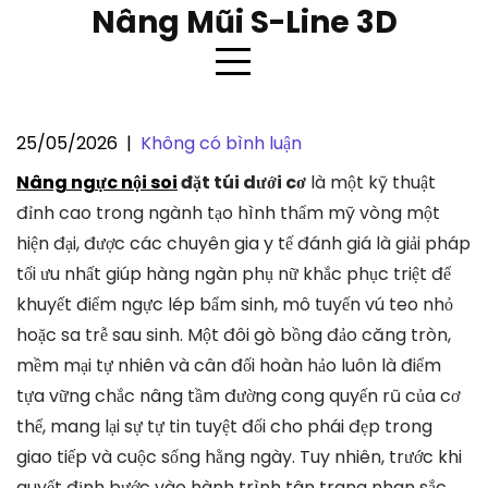
Skip
Nâng Mũi S-Line 3D
to
content
25/05/2026
|
Không có bình luận
Nâng ngực nội soi đặt túi dưới cơ
Nâng ngực nội soi
đặt túi dưới cơ
là một kỹ thuật
và cách phân biệt trên cơ
đỉnh cao trong ngành tạo hình thẩm mỹ vòng một
hiện đại, được các chuyên gia y tế đánh giá là giải pháp
tối ưu nhất giúp hàng ngàn phụ nữ khắc phục triệt để
khuyết điểm ngực lép bẩm sinh, mô tuyến vú teo nhỏ
hoặc sa trễ sau sinh. Một đôi gò bồng đảo căng tròn,
mềm mại tự nhiên và cân đối hoàn hảo luôn là điểm
tựa vững chắc nâng tầm đường cong quyến rũ của cơ
thể, mang lại sự tự tin tuyệt đối cho phái đẹp trong
giao tiếp và cuộc sống hằng ngày. Tuy nhiên, trước khi
quyết định bước vào hành trình tân trang nhan sắc,