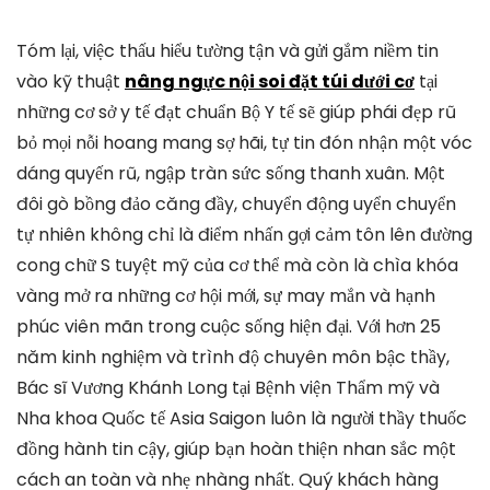
Tóm lại, việc thấu hiểu tường tận và gửi gắm niềm tin
vào kỹ thuật
nâng ngực nội soi đặt túi dưới cơ
tại
những cơ sở y tế đạt chuẩn Bộ Y tế sẽ giúp phái đẹp rũ
bỏ mọi nỗi hoang mang sợ hãi, tự tin đón nhận một vóc
dáng quyến rũ, ngập tràn sức sống thanh xuân. Một
đôi gò bồng đảo căng đầy, chuyển động uyển chuyển
tự nhiên không chỉ là điểm nhấn gợi cảm tôn lên đường
cong chữ S tuyệt mỹ của cơ thể mà còn là chìa khóa
vàng mở ra những cơ hội mới, sự may mắn và hạnh
phúc viên mãn trong cuộc sống hiện đại. Với hơn 25
năm kinh nghiệm và trình độ chuyên môn bậc thầy,
Bác sĩ Vương Khánh Long tại Bệnh viện Thẩm mỹ và
Nha khoa Quốc tế Asia Saigon luôn là người thầy thuốc
đồng hành tin cậy, giúp bạn hoàn thiện nhan sắc một
cách an toàn và nhẹ nhàng nhất. Quý khách hàng