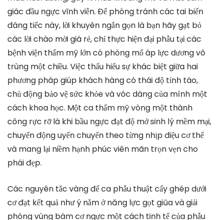
giác đầu ngực vĩnh viễn. Để phòng tránh các tai biến
đáng tiếc này, lời khuyên ngắn gọn là bạn hãy gạt bỏ
các lời chào mời giá rẻ, chỉ thực hiện đại phẫu tại các
bệnh viện thẩm mỹ lớn có phòng mổ áp lực dương vô
trùng một chiều. Việc thấu hiểu sự khác biệt giữa hai
phương pháp giúp khách hàng có thái độ tỉnh táo,
chủ động bảo vệ sức khỏe và vóc dáng của mình một
cách khoa học. Một ca thẩm mỹ vòng một thành
công rực rỡ là khi bầu ngực đạt độ mở sinh lý mềm mại,
chuyển động uyển chuyển theo từng nhịp điệu cơ thể
và mang lại niềm hạnh phúc viên mãn trọn vẹn cho
phái đẹp.
Các nguyên tắc vàng để ca phẫu thuật cấy ghép dưới
cơ đạt kết quả như ý nằm ở năng lực gọt giũa và giải
phóng vùng bám cơ ngực một cách tinh tế của phẫu