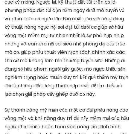
cực kỳ mỏng. Ngược lại, kỹ thuật đặt túi trên cơ là
phương pháp đặt túi độn nằm ngay dưới mô tuyến vú
và phía trên cơ ngực lớn. Bản chất của việc ứng dụng
kỹ thuật nâng ngực nội soi đặt túi dưới cơ giúp sở hữu
vòng một mềm mại tự nhiên nhất là sự phối hợp nhịp
nhàng với camera nội soi siêu nhỏ phóng đại cấu trúc
mô cơ, giúp phẫu thuật viên rạch tách chính xác các
thớ cơ mà không làm tổn thương tuyến sữa. Những ai
đang sở hữu phom người gầy guộc, mô ngực thiểu sản
nghiêm trọng hoặc muốn duy trì kết quả thẩm mỹ trọn
đời là những đối tượng thích hợp nhất để tìm hiểu và
lựa chọn giải pháp cấy ghép dưới cơ này.
Sự thành công mỹ mạn của một ca đại phẫu nâng cao
vòng một và khả năng duy trì độ nẩy mềm mại của bầu
ngực phụ thuộc hoàn toàn vào năng lực định hình