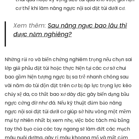
cơ thể khi làm nâng ngực nội soi đặt túi dưới cơ.
Xem thêm:
Sau nâng ngực bao lâu thì
được nằm nghiêng?
Những rủi ro và biến chứng nghiêm trọng nếu chọn sai
lớp giải phẫu đặt túi hoặc thực hiện tại các cơ sở chui
bao gồm hiện tượng ngực bị sa trễ nhanh chóng sau
vài năm do túi độn đặt trên cơ bị áp lực trọng lực kéo
chảy xệ da, co thắt bao xơ dày đặc gây biến dạng bầu
ngực cứng đờ như đá. Nếu kỹ thuật đảm bảo nâng
ngực nội soi đặt túi dưới cơ giúp sở hữu vòng một mềm
mại tự nhiên nhất bị xem nhẹ, việc bóc tách mù bằng
tay thô bạo của các tay ngang sẽ làm đứt các mạch
máu nuôi dưỡng, gây rỉ máu khoang mổ và mất cảm