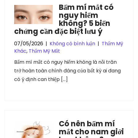
Bấm mí mắt có
nguy hiểm
không? 5 biến
chứng cần đặc biệt lưu ý
07/05/2026
|
Không có bình luận
|
Thẩm Mỹ
Khác
,
Thẩm Mỹ Mắt
Bấm mí mắt có nguy hiểm không là nỗi trăn
trở hoàn toàn chính đáng của bất kỳ ai đang
có ý định can thiệp […]
Có nên bấm mí
mắt cho nam giới