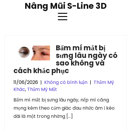
Skip
Nâng Mũi S-Line 3D
to
content
Thẻ:
bam mi
Bấm mí mắt bị
sưng lâu ngày có
sao không và
cách khắc phục
11/06/2026
|
Không có bình luận
|
Thẩm Mỹ
Khác
,
Thẩm Mỹ Mắt
Bấm mí mắt bị sưng lâu ngày, nếp mí căng
mọng kèm theo cảm giác đau nhức âm ỉ kéo
dài là một trong những […]