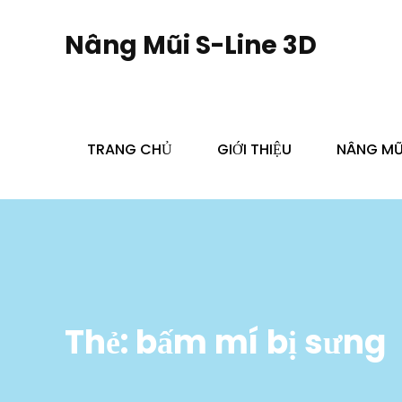
Skip
to
Nâng Mũi S-Line 3D
content
TRANG CHỦ
GIỚI THIỆU
NÂNG MŨI
Thẻ:
bấm mí bị sưng