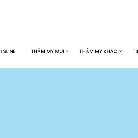
 SLINE
THẨM MỸ MŨI
THẨM MỸ KHÁC
T