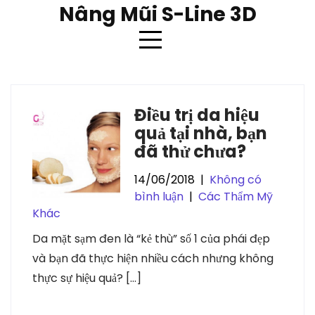
Skip
Nâng Mũi S-Line 3D
to
content
Thẻ:
điều trị da
Điều trị da hiệu
quả tại nhà, bạn
đã thử chưa?
14/06/2018
|
Không có
bình luận
|
Các Thẩm Mỹ
Khác
Da mặt sạm đen là “kẻ thù” số 1 của phái đẹp
và bạn đã thực hiện nhiều cách nhưng không
thực sự hiệu quả? […]