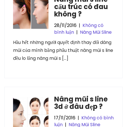
cấu trúc có đau
không ?
28/11/2016
|
Không có
bình luận
|
Nâng Mũi Sline
Hầu hết những người quyết định thay đổi dáng
mũi của mình bằng phẫu thuật nâng mũi s line
đều lo lắng nâng mũi s […]
Nâng mũi s line
3d ở đâu đẹp ?
17/11/2016
|
Không có bình
luận
|
Nâng Mũi Sline