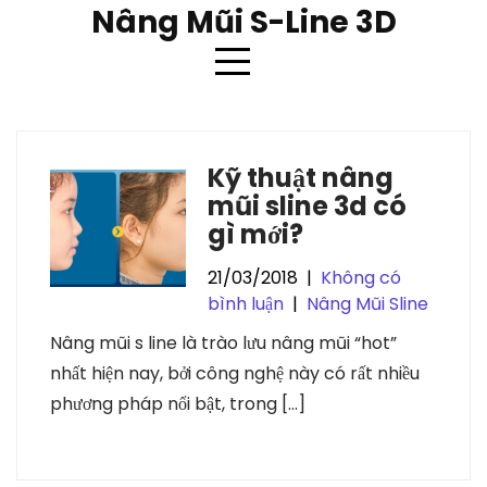
Skip
Nâng Mũi S-Line 3D
to
content
Thẻ:
nâng mũi s line 3d
Kỹ thuật nâng
mũi sline 3d có
gì mới?
21/03/2018
|
Không có
bình luận
|
Nâng Mũi Sline
Nâng mũi s line là trào lưu nâng mũi “hot”
nhất hiện nay, bởi công nghệ này có rất nhiều
phương pháp nổi bật, trong […]