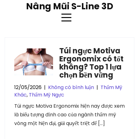
Skip
Nâng Mũi S-Line 3D
to
content
Thẻ:
túi nâng ngực
Túi ngực Motiva
Ergonomix có tốt
không? Top 1 lựa
chọn bền vững
12/05/2026
|
Không có bình luận
|
Thẩm Mỹ
Khác
,
Thẩm Mỹ Ngực
Túi ngực Motiva Ergonomix hiện nay được xem
là biểu tượng đỉnh cao của ngành thẩm mỹ
vòng một hiện đại, giải quyết triệt để […]