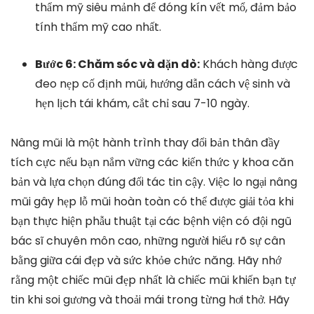
thẩm mỹ siêu mảnh để đóng kín vết mổ, đảm bảo
tính thẩm mỹ cao nhất.
Bước 6: Chăm sóc và dặn dò:
Khách hàng được
đeo nẹp cố định mũi, hướng dẫn cách vệ sinh và
hẹn lịch tái khám, cắt chỉ sau 7-10 ngày.
Nâng mũi là một hành trình thay đổi bản thân đầy
tích cực nếu bạn nắm vững các kiến thức y khoa căn
bản và lựa chọn đúng đối tác tin cậy. Việc lo ngại nâng
mũi gây hẹp lỗ mũi hoàn toàn có thể được giải tỏa khi
bạn thực hiện phẫu thuật tại các bệnh viện có đội ngũ
bác sĩ chuyên môn cao, những người hiểu rõ sự cân
bằng giữa cái đẹp và sức khỏe chức năng. Hãy nhớ
rằng một chiếc mũi đẹp nhất là chiếc mũi khiến bạn tự
tin khi soi gương và thoải mái trong từng hơi thở. Hãy