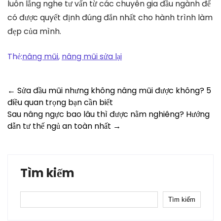
luôn lắng nghe tư vấn từ các chuyên gia đầu ngành để
có được quyết định đúng đắn nhất cho hành trình làm
đẹp của mình.
Thẻ:
nâng mũi
,
nâng mũi sửa lại
Post
←
Sửa đầu mũi nhưng không nâng mũi được không? 5
điều quan trọng bạn cần biết
navigation
Sau nâng ngực bao lâu thì được nằm nghiêng? Hướng
dẫn tư thế ngủ an toàn nhất
→
Tìm kiếm
Tìm kiếm