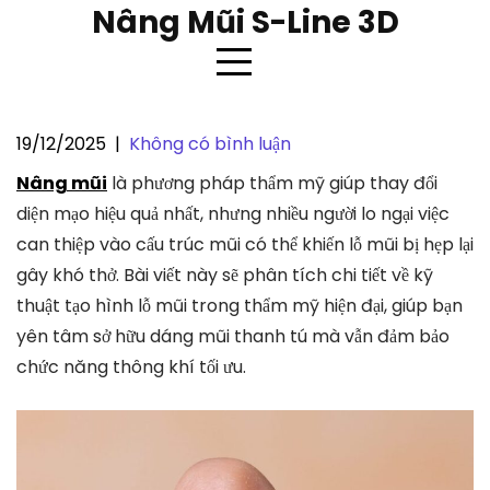
Skip
Nâng Mũi S-Line 3D
to
content
19/12/2025
|
Không có bình luận
Nâng mũi có làm hẹp lỗ mũi
Nâng mũi
là phương pháp thẩm mỹ giúp thay đổi
không? 5 sự thật chuyên gia giải
diện mạo hiệu quả nhất, nhưng nhiều người lo ngại việc
đáp cho bạn
can thiệp vào cấu trúc mũi có thể khiến lỗ mũi bị hẹp lại
gây khó thở. Bài viết này sẽ phân tích chi tiết về kỹ
thuật tạo hình lỗ mũi trong thẩm mỹ hiện đại, giúp bạn
yên tâm sở hữu dáng mũi thanh tú mà vẫn đảm bảo
chức năng thông khí tối ưu.