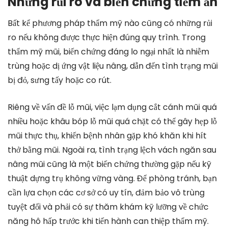
Những rủi ro và biến chứng tiềm ẩn
Bất kể phương pháp thẩm mỹ nào cũng có những rủi
ro nếu không được thực hiện đúng quy trình. Trong
thẩm mỹ mũi, biến chứng đáng lo ngại nhất là nhiễm
trùng hoặc dị ứng vật liệu nâng, dẫn đến tình trạng mũi
bị đỏ, sưng tấy hoặc co rút.
Riêng về vấn đề lỗ mũi, việc lạm dụng cắt cánh mũi quá
nhiều hoặc khâu bóp lỗ mũi quá chặt có thể gây hẹp lỗ
mũi thực thụ, khiến bệnh nhân gặp khó khăn khi hít
thở bằng mũi. Ngoài ra, tình trạng lệch vách ngăn sau
nâng mũi cũng là một biến chứng thường gặp nếu kỹ
thuật dựng trụ không vững vàng. Để phòng tránh, bạn
cần lựa chọn các cơ sở có uy tín, đảm bảo vô trùng
tuyệt đối và phải có sự thăm khám kỹ lưỡng về chức
năng hô hấp trước khi tiến hành can thiệp thẩm mỹ.