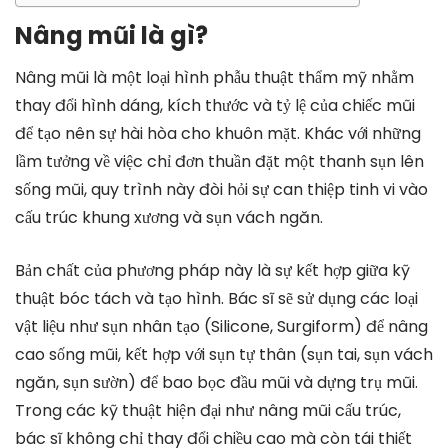
Nâng mũi là gì?
Nâng mũi là một loại hình phẫu thuật thẩm mỹ nhằm
thay đổi hình dáng, kích thước và tỷ lệ của chiếc mũi
để tạo nên sự hài hòa cho khuôn mặt. Khác với những
lầm tưởng về việc chỉ đơn thuần đặt một thanh sụn lên
sống mũi, quy trình này đòi hỏi sự can thiệp tinh vi vào
cấu trúc khung xương và sụn vách ngăn.
Bản chất của phương pháp này là sự kết hợp giữa kỹ
thuật bóc tách và tạo hình. Bác sĩ sẽ sử dụng các loại
vật liệu như sụn nhân tạo (Silicone, Surgiform) để nâng
cao sống mũi, kết hợp với sụn tự thân (sụn tai, sụn vách
ngăn, sụn sườn) để bao bọc đầu mũi và dựng trụ mũi.
Trong các kỹ thuật hiện đại như nâng mũi cấu trúc,
bác sĩ không chỉ thay đổi chiều cao mà còn tái thiết