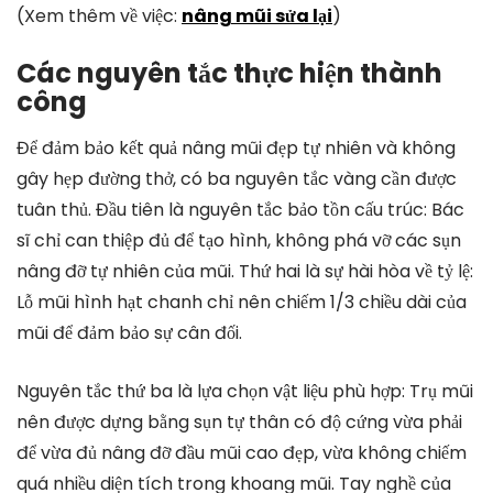
(Xem thêm về việc:
nâng mũi sửa lại
)
Các nguyên tắc thực hiện thành
công
Để đảm bảo kết quả nâng mũi đẹp tự nhiên và không
gây hẹp đường thở, có ba nguyên tắc vàng cần được
tuân thủ. Đầu tiên là nguyên tắc bảo tồn cấu trúc: Bác
sĩ chỉ can thiệp đủ để tạo hình, không phá vỡ các sụn
nâng đỡ tự nhiên của mũi. Thứ hai là sự hài hòa về tỷ lệ:
Lỗ mũi hình hạt chanh chỉ nên chiếm 1/3 chiều dài của
mũi để đảm bảo sự cân đối.
Nguyên tắc thứ ba là lựa chọn vật liệu phù hợp: Trụ mũi
nên được dựng bằng sụn tự thân có độ cứng vừa phải
để vừa đủ nâng đỡ đầu mũi cao đẹp, vừa không chiếm
quá nhiều diện tích trong khoang mũi. Tay nghề của