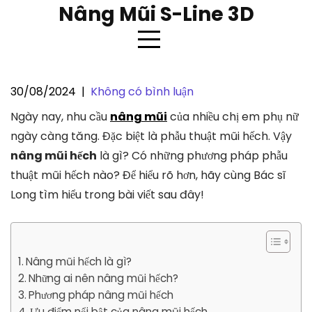
Skip
Nâng Mũi S-Line 3D
to
content
30/08/2024
|
Không có bình luận
Nâng mũi hếch là gì? Các
Ngày nay, nhu cầu
nâng mũi
của nhiều chị em phụ nữ
phương pháp nâng mũi hếch hiện
ngày càng tăng. Đặc biệt là phẫu thuật mũi hếch. Vậy
nay
nâng mũi hếch
là gì? Có những phương pháp phẫu
thuật mũi hếch nào? Để hiểu rõ hơn, hãy cùng Bác sĩ
Long tìm hiểu trong bài viết sau đây!
Nâng mũi hếch là gì?
Những ai nên nâng mũi hếch?
Phương pháp nâng mũi hếch
Ưu điểm nổi bật của nâng mũi hếch