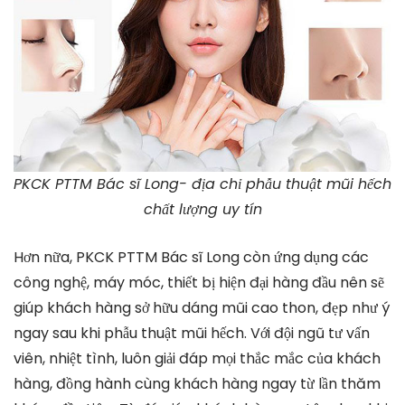
PKCK PTTM Bác sĩ Long- địa chỉ phẫu thuật mũi hếch
chất lượng uy tín
Hơn nữa, PKCK PTTM Bác sĩ Long còn ứng dụng các
công nghệ, máy móc, thiết bị hiện đại hàng đầu nên sẽ
giúp khách hàng sở hữu dáng mũi cao thon, đẹp như ý
ngay sau khi phẫu thuật mũi hếch. Với đội ngũ tư vấn
viên, nhiệt tình, luôn giải đáp mọi thắc mắc của khách
hàng, đồng hành cùng khách hàng ngay từ lần thăm