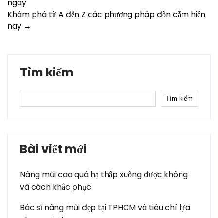
ngay
navigation
Khám phá từ A đến Z các phương pháp độn cằm hiện
nay
→
Tìm kiếm
Tìm kiếm
Bài viết mới
Nâng mũi cao quá hạ thấp xuống được không
và cách khắc phục
Bác sĩ nâng mũi đẹp tại TPHCM và tiêu chí lựa