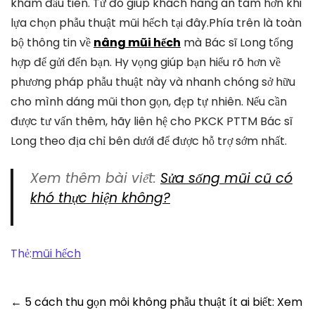
khám đầu tiên. Từ đó giúp khách hàng an tâm hơn khi
lựa chọn phẫu thuật mũi hếch tại đây.Phía trên là toàn
bộ thông tin về
nâng mũi hếch
mà Bác sĩ Long tổng
hợp để gửi đến bạn. Hy vọng giúp bạn hiểu rõ hơn về
phương pháp phẫu thuật này và nhanh chóng sở hữu
cho mình dáng mũi thon gọn, đẹp tự nhiên. Nếu cần
được tư vấn thêm, hãy liên hệ cho PKCK PTTM Bác sĩ
Long theo địa chỉ bên dưới để được hỗ trợ sớm nhất.
Xem thêm bài viết:
Sửa sống mũi cũ có
khó thực hiện không?
Thẻ:
mũi hếch
Post
←
5 cách thu gọn môi không phẫu thuật ít ai biết: Xem