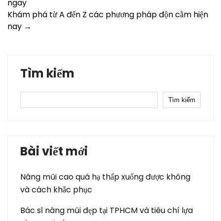
ngay
navigation
Khám phá từ A đến Z các phương pháp độn cằm hiện
nay
→
Tìm kiếm
Tìm kiếm
Bài viết mới
Nâng mũi cao quá hạ thấp xuống được không
và cách khắc phục
Bác sĩ nâng mũi đẹp tại TPHCM và tiêu chí lựa