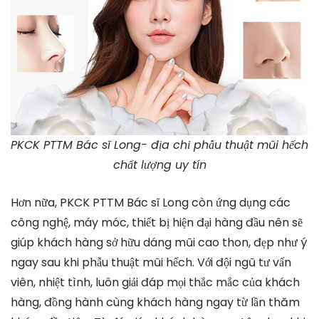
PKCK PTTM Bác sĩ Long- địa chỉ phẫu thuật mũi hếch
chất lượng uy tín
Hơn nữa, PKCK PTTM Bác sĩ Long còn ứng dụng các
công nghệ, máy móc, thiết bị hiện đại hàng đầu nên sẽ
giúp khách hàng sở hữu dáng mũi cao thon, đẹp như ý
ngay sau khi phẫu thuật mũi hếch. Với đội ngũ tư vấn
viên, nhiệt tình, luôn giải đáp mọi thắc mắc của khách
hàng, đồng hành cùng khách hàng ngay từ lần thăm