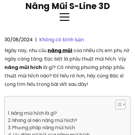
Skip
Nâng Mũi S-Line 3D
to
content
30/08/2024
|
Không có bình luận
Nâng mũi hếch là gì? Các
Ngày nay, nhu cầu
nâng mũi
của nhiều chị em phụ nữ
phương pháp nâng mũi hếch hiện
ngày càng tăng. Đặc biệt là phẫu thuật mũi hếch. Vậy
nay
nâng mũi hếch
là gì? Có những phương pháp phẫu
thuật mũi hếch nào? Để hiểu rõ hơn, hãy cùng Bác sĩ
Long tìm hiểu trong bài viết sau đây!
Nâng mũi hếch là gì?
Những ai nên nâng mũi hếch?
Phương pháp nâng mũi hếch
Ưu điểm nổi bật của nâng mũi hếch