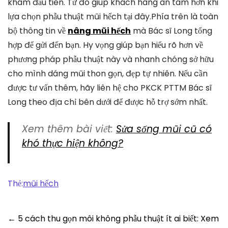
khám đầu tiên. Từ đó giúp khách hàng an tâm hơn khi
lựa chọn phẫu thuật mũi hếch tại đây.Phía trên là toàn
bộ thông tin về
nâng mũi hếch
mà Bác sĩ Long tổng
hợp để gửi đến bạn. Hy vọng giúp bạn hiểu rõ hơn về
phương pháp phẫu thuật này và nhanh chóng sở hữu
cho mình dáng mũi thon gọn, đẹp tự nhiên. Nếu cần
được tư vấn thêm, hãy liên hệ cho PKCK PTTM Bác sĩ
Long theo địa chỉ bên dưới để được hỗ trợ sớm nhất.
Xem thêm bài viết:
Sửa sống mũi cũ có
khó thực hiện không?
Thẻ:
mũi hếch
Post
←
5 cách thu gọn môi không phẫu thuật ít ai biết: Xem