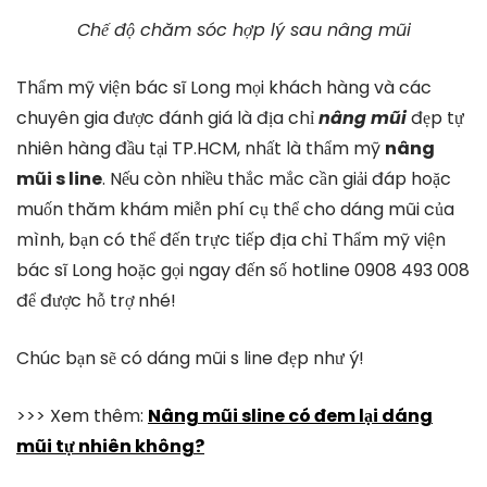
Chế độ chăm sóc hợp lý sau nâng mũi
Thẩm mỹ viện bác sĩ Long mọi khách hàng và các
chuyên gia được đánh giá là địa chỉ
nâng mũi
đẹp tự
nhiên hàng đầu tại TP.HCM, nhất là thẩm mỹ
nâng
mũi s line
. Nếu còn nhiều thắc mắc cần giải đáp hoặc
muốn thăm khám miễn phí cụ thể cho dáng mũi của
mình, bạn có thể đến trực tiếp địa chỉ Thẩm mỹ viện
bác sĩ Long hoặc gọi ngay đến số hotline 0908 493 008
để được hỗ trợ nhé!
Chúc bạn sẽ có dáng mũi s line đẹp như ý!
>>> Xem thêm:
Nâng mũi sline có đem lại dáng
mũi tự nhiên không?