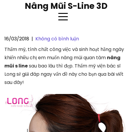
Skip
Nâng Mũi S-Line 3D
to
content
16/03/2018
|
Không có bình luận
Sau nâng mũi sline bao lâu thì
Thẩm mỹ, tính chất công việc và sinh hoạt hằng ngày
đẹp tự nhiên?
khiến nhiều chị em muốn nâng mũi quan tâm
nâng
mũi s line
sau bao lâu thì đẹp. Thẩm mỹ viện bác sĩ
Long sẽ giải đáp ngay vấn đề này cho bạn qua bài viết
sau đây!