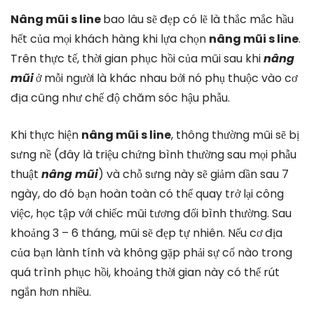
Nâng mũi s line
bao lâu sẽ đẹp có lẽ là thắc mắc hầu
hết của mọi khách hàng khi lựa chọn
nâng mũi s line
.
Trên thực tế, thời gian phục hồi của mũi sau khi
nâng
mũi
ở mỗi người là khác nhau bởi nó phụ thuộc vào cơ
địa cũng như chế độ chăm sóc hậu phẫu.
Khi thực hiện
nâng mũi s line
, thông thường mũi sẽ bị
sưng nề (đây là triệu chứng bình thường sau mọi phẫu
thuật
nâng mũi
) và chỗ sưng này sẽ giảm dần sau 7
ngày, do đó bạn hoàn toàn có thể quay trở lại công
việc, học tập với chiếc mũi tương đối bình thường. Sau
khoảng 3 – 6 tháng, mũi sẽ đẹp tự nhiên. Nếu cơ địa
của bạn lành tính và không gặp phải sự cố nào trong
quá trình phục hồi, khoảng thời gian này có thể rút
ngắn hơn nhiều.