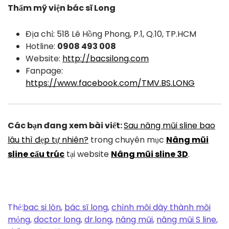
Thẩm mỹ viện bác sĩ Long
Địa chỉ: 518 Lê Hồng Phong, P.1, Q.10, TP.HCM
Hotline:
0908 493 008
Website:
http://bacsilong.com
Fanpage:
https://www.facebook.com/TMV.BS.LONG
Các bạn đang xem bài viết:
Sau nâng mũi sline bao
lâu thì đẹp tự nhiên?
trong chuyên mục
Nâng mũi
sline cấu trúc
tại website
Nâng mũi sline 3D
.
Thẻ:
bac si lòn
,
bác sĩ long
,
chỉnh môi dày thành môi
mỏng
,
doctor long
,
dr.long
,
nâng mũi
,
nâng mũi S line
,