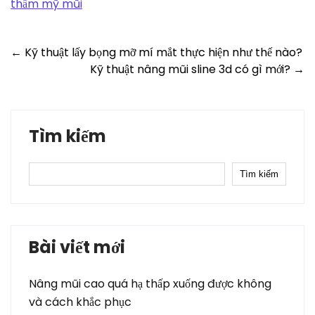
thẩm mỹ mũi
Post
←
Kỹ thuật lấy bọng mỡ mí mắt thực hiện như thế nào?
Kỹ thuật nâng mũi sline 3d có gì mới?
→
navigation
Tìm kiếm
Tìm kiếm
Bài viết mới
Nâng mũi cao quá hạ thấp xuống được không
và cách khắc phục