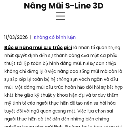
Skip
Nâng Mũi S-Line 3D
to
content
11/03/2026
|
Không có bình luận
Bác sĩ nâng mũi cấu trúc giỏi
Bác sĩ nâng mũi cấu trúc giỏi
là nhân tố quan trọng
nhất quyết định đến sự thành công của một ca phẫu
thuật tái lập toàn bộ hình dáng mũi, nơi sự can thiệp
không chỉ dừng lại ở việc nâng cao sống mũi mà còn là
sự sắp xếp lại toàn bộ hệ thống sụn vách ngăn và đầu
mũi. Một dáng mũi cấu trúc hoàn hảo đòi hỏi sự kết hợp
khắt khe giữa kỹ thuật y khoa hiện đại và tư duy thẩm
mỹ tinh tế của người thực hiện để tạo nên sự hài hòa
tuyệt đối với ngũ quan gương mặt. Việc lựa chọn sai
người thực hiện có thể dẫn đến những biến chứng
nghiêm trọng như mũi lệch, lộ sóng, hoặc bao xơ co rút