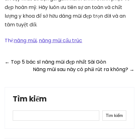
đẹp hoàn mỹ. Hãy luôn ưu tiên sự an toàn và chất
lượng y khoa để sở hữu dáng mũi đẹp trọn đời và an
tâm tuyệt đối.
Thẻ:
nâng mũi
,
nâng mũi cấu trúc
Post
←
Top 5 bác sĩ nâng mũi đẹp nhất Sài Gòn
Nâng mũi sau này có phải rút ra không?
→
navigation
Tìm kiếm
Tìm kiếm