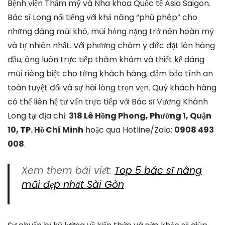
Bệnh viện Thẩm mỹ và Nha khoa Quốc tế Asia Saigon.
Bác sĩ Long nổi tiếng với khả năng “phù phép” cho
những dáng mũi khó, mũi hỏng nặng trở nên hoàn mỹ
và tự nhiên nhất. Với phương châm y đức đặt lên hàng
đầu, ông luôn trực tiếp thăm khám và thiết kế dáng
mũi riêng biệt cho từng khách hàng, đảm bảo tính an
toàn tuyệt đối và sự hài lòng trọn vẹn. Quý khách hàng
có thể liên hệ tư vấn trực tiếp với Bác sĩ Vương Khánh
Long tại địa chỉ:
318 Lê Hồng Phong, Phường 1, Quận
10, TP. Hồ Chí Minh
hoặc qua Hotline/Zalo:
0908 493
008
.
Xem them bài viết:
Top 5 bác sĩ nâng
mũi đẹp nhất Sài Gòn