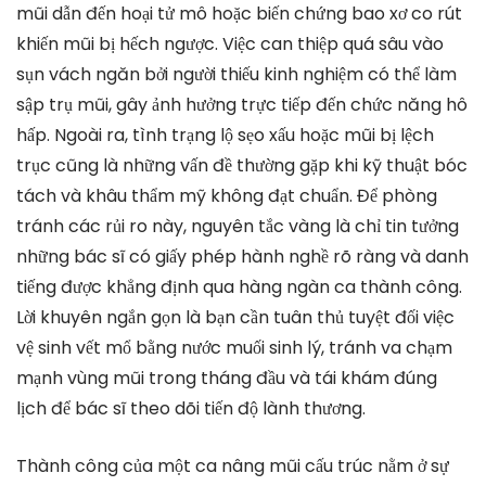
mũi dẫn đến hoại tử mô hoặc biến chứng bao xơ co rút
khiến mũi bị hếch ngược. Việc can thiệp quá sâu vào
sụn vách ngăn bởi người thiếu kinh nghiệm có thể làm
sập trụ mũi, gây ảnh hưởng trực tiếp đến chức năng hô
hấp. Ngoài ra, tình trạng lộ sẹo xấu hoặc mũi bị lệch
trục cũng là những vấn đề thường gặp khi kỹ thuật bóc
tách và khâu thẩm mỹ không đạt chuẩn. Để phòng
tránh các rủi ro này, nguyên tắc vàng là chỉ tin tưởng
những bác sĩ có giấy phép hành nghề rõ ràng và danh
tiếng được khẳng định qua hàng ngàn ca thành công.
Lời khuyên ngắn gọn là bạn cần tuân thủ tuyệt đối việc
vệ sinh vết mổ bằng nước muối sinh lý, tránh va chạm
mạnh vùng mũi trong tháng đầu và tái khám đúng
lịch để bác sĩ theo dõi tiến độ lành thương.
Thành công của một ca nâng mũi cấu trúc nằm ở sự