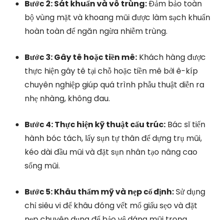
Bước 2: Sát khuẩn và vô trùng:
Đảm bảo toàn
bộ vùng mặt và khoang mũi được làm sạch khuẩn
hoàn toàn để ngăn ngừa nhiễm trùng.
Bước 3: Gây tê hoặc tiền mê:
Khách hàng được
thực hiện gây tê tại chỗ hoặc tiền mê bởi ê-kíp
chuyên nghiệp giúp quá trình phẫu thuật diễn ra
nhẹ nhàng, không đau.
Bước 4: Thực hiện kỹ thuật cấu trúc:
Bác sĩ tiến
hành bóc tách, lấy sụn tự thân để dựng trụ mũi,
kéo dài đầu mũi và đặt sụn nhân tạo nâng cao
sống mũi.
Bước 5: Khâu thẩm mỹ và nẹp cố định:
Sử dụng
chỉ siêu vi để khâu đóng vết mổ giấu sẹo và đặt
nẹp chuyên dụng để bảo vệ dáng mũi trong