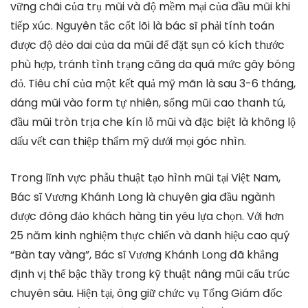
vững chãi của trụ mũi và độ mềm mại của đầu mũi khi
tiếp xúc. Nguyên tắc cốt lõi là bác sĩ phải tính toán
được độ dẻo dai của da mũi để đặt sụn có kích thước
phù hợp, tránh tình trạng căng da quá mức gây bóng
đỏ. Tiêu chí của một kết quả mỹ mãn là sau 3-6 tháng,
dáng mũi vào form tự nhiên, sống mũi cao thanh tú,
đầu mũi tròn trịa che kín lỗ mũi và đặc biệt là không lộ
dấu vết can thiệp thẩm mỹ dưới mọi góc nhìn.
Trong lĩnh vực phẫu thuật tạo hình mũi tại Việt Nam,
Bác sĩ Vương Khánh Long là chuyên gia đầu ngành
được đông đảo khách hàng tin yêu lựa chọn. Với hơn
25 năm kinh nghiệm thực chiến và danh hiệu cao quý
“Bàn tay vàng”, Bác sĩ Vương Khánh Long đã khẳng
định vị thế bậc thầy trong kỹ thuật nâng mũi cấu trúc
chuyên sâu. Hiện tại, ông giữ chức vụ Tổng Giám đốc