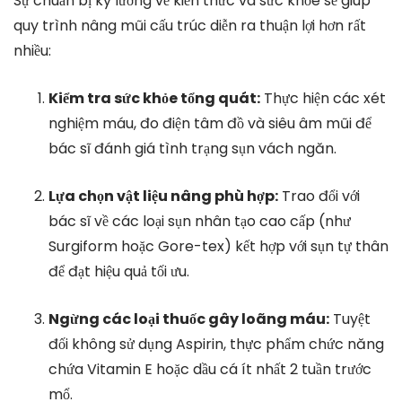
Sự chuẩn bị kỹ lưỡng về kiến thức và sức khỏe sẽ giúp
quy trình nâng mũi cấu trúc diễn ra thuận lợi hơn rất
nhiều:
Kiểm tra sức khỏe tổng quát:
Thực hiện các xét
nghiệm máu, đo điện tâm đồ và siêu âm mũi để
bác sĩ đánh giá tình trạng sụn vách ngăn.
Lựa chọn vật liệu nâng phù hợp:
Trao đổi với
bác sĩ về các loại sụn nhân tạo cao cấp (như
Surgiform hoặc Gore-tex) kết hợp với sụn tự thân
để đạt hiệu quả tối ưu.
Ngừng các loại thuốc gây loãng máu:
Tuyệt
đối không sử dụng Aspirin, thực phẩm chức năng
chứa Vitamin E hoặc dầu cá ít nhất 2 tuần trước
mổ.