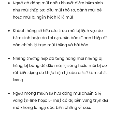
Người có dáng mũi nhiều khuyết điểm bẩm sinh
như mũi thấp tẹt, đầu mũi thô to, cánh mũi bè
hoặc mũi bị ngắn hếch lộ lỗ mũi.
Khách hàng sở hữu cấu trúc mũi bị lệch vẹo do
bẩm sinh hoặc do tai nạn, cần bác sĩ can thiệp để
cân chỉnh lại trục mũi thẳng và hài hòa.
Những trường hợp đã từng nâng mũi nhưng bị
hỏng, bị bóng đỏ đầu mũi, lộ sóng hoặc mũi bị co
rút biến dạng do thực hiện tại các cơ sở kém chất
lượng.
Người mong muốn sở hữu dáng mũi chuẩn tỉ lệ
vàng (S-line hoặc L-line) có độ bền vững trọn đời
mà không lo ngại các biến chứng về sau.