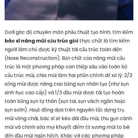
Dưới góc độ chuyên môn phẫu thuật tạo hình, tìm kiếm
bác sĩ nâng mũi cấu trúc giỏi
thực chất là tìm kiếm
người làm chủ được kỹ thuật tái cấu trúc toàn diện
(Nose Reconstruction). Bản chất của nâng mũi cấu
trúc là một phương pháp can thiệp sâu vào toàn bộ
cấu trúc mũi, chia mũi làm hai phần chính để xử lý: 2/3
sống mũi được nâng cao bằng sụn nhân tạo (như sụn
sinh học cao cấp) và 1/3 đầu mũi được tái tạo hoàn
toàn bằng sụn tự thân (sụn tai, sụn vách ngăn hoặc
sụn sườn). Hoạt động dựa trên nguyên tắc dựng trụ
mũi vững chãi, bác sĩ sẽ kéo dài đầu mũi, thu gọn cánh
mũi và chỉnh sửa mọi khuyết điểm từ xương mũi to bè
đến đầu mũi ngắn hếch. Khác với các phương pháp