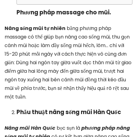
Phương pháp massage cho mũi.
Nâng sống mũi tự nhiên
bằng phương pháp
massage có thể giúp bạn nâng cao sống mũi, thu gọn
cánh mũi hoặc làm đầy sống mũi hếch, lõm… chỉ với
15-20 phút mỗi ngày với cách thực hiện vô cùng đơn
giản: Dùng hai ngón tay giữa vuốt dọc thân mũi từ giao
điểm giữa hai lông mày đến giữa sống mũi, trượt hai
ngón tay xuống hai bên cánh mũi đồng thời kéo đầu
mũi về phía trước, bạn sẽ nhận thấy hiệu quả rõ rệt sau
một tuần.
Phẫu thuật nâng sống mũi Hàn Quốc
Nâng mũi Hàn Quốc
bọc sụn là
phương pháp nâng
sống mũi tự nhiên
có sự kết hợp giữa nâng cao sống