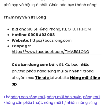
phù hợp và hiệu quả nhất. Chúc các bạn thành công!
Thẩm mỹ viện BS Long
Địa chỉ:
518 Lê Hồng Phong, P.1, Q.10, TP.HCM
Hotline: 0908 493 008
Website:
https://bacsilong.com
Fanpage:
https://www.facebook.com/TMV.BS.LONG
Các bạn đang xem bài viết:
Có bao nhiêu
phương pháp nâng sống mũi tự nhiên ?
trong
chuyên mục
Tin tức
tại website
Nâng mũi Sline
3D
.
Thẻ:
nâng cao sống mũi
,
nâng mũi hàn quốc
,
nâng mũi
không cần phẫu thuật
,
nâng mũi tự nhiên
,
nâng sống