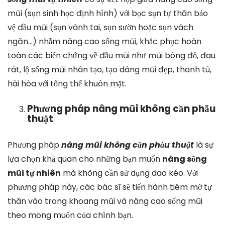
mũi (sụn sinh học định hình) với bọc sụn tự thân bảo
vệ đầu mũi (sụn vành tai, sụn sườn hoặc sụn vách
ngăn…) nhằm nâng cao sống mũi, khắc phục hoàn
toàn các biến chứng về đầu mũi như mũi bóng đỏ, đau
rát, lộ sống mũi nhân tạo, tạo dáng mũi đẹp, thanh tú,
hài hòa với tổng thể khuôn mặt.
Phương pháp nâng mũi không cần phẫu
thuật
Phương pháp
nâng mũi không cần phẫu thuật
là sự
lựa chọn khả quan cho những bạn muốn
nâng sống
mũi tự nhiên
mà không cần sử dụng dao kéo. Với
phương pháp này, các bác sĩ sẽ tiến hành tiêm mỡ tự
thân vào trong khoang mũi và nâng cao sống mũi
theo mong muốn của chính bạn.