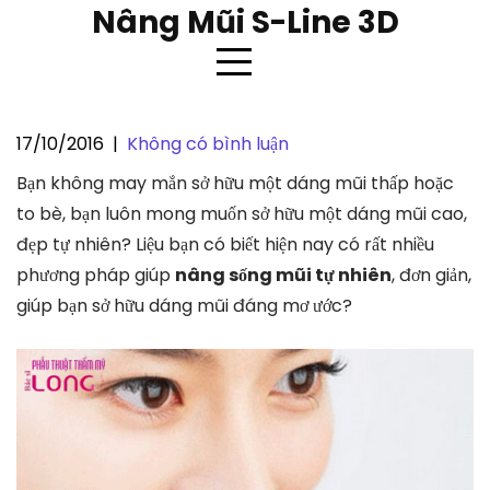
Skip
Nâng Mũi S-Line 3D
to
content
17/10/2016
|
Không có bình luận
Có bao nhiêu phương pháp nâng
Bạn không may mắn sở hữu một dáng mũi thấp hoặc
sống mũi tự nhiên ?
to bè, bạn luôn mong muốn sở hữu một dáng mũi cao,
đẹp tự nhiên? Liệu bạn có biết hiện nay có rất nhiều
phương pháp giúp
nâng sống mũi tự nhiên
, đơn giản,
giúp bạn sở hữu dáng mũi đáng mơ ước?