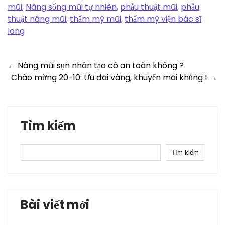
mũi
,
Nâng sống mũi tự nhiên
,
phẫu thuật mũi
,
phẫu
thuật nâng mũi
,
thẩm mỹ mũi
,
thẩm mỹ viện bác sĩ
long
Post
←
Nâng mũi sụn nhân tạo có an toàn không ?
Chào mừng 20-10: Ưu đãi vàng, khuyến mãi khủng !
→
navigation
Tìm kiếm
Tìm kiếm
Bài viết mới