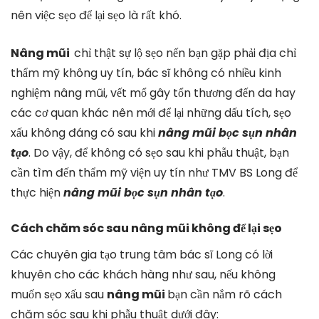
nên việc sẹo để lại sẹo là rất khó.
Nâng mũi
chỉ thật sự lộ sẹo nến bạn gặp phải địa chỉ
thẩm mỹ không uy tín, bác sĩ không có nhiều kinh
nghiệm nâng mũi, vết mổ gây tổn thương đến da hay
các cơ quan khác nên mới để lại những dấu tích, sẹo
xấu không đáng có sau khi
nâng mũi bọc sụn nhân
tạo
. Do vậy, để không có sẹo sau khi phẫu thuật, bạn
cần tìm đến thẩm mỹ viện uy tín như TMV BS Long để
thực hiện
nâng mũi bọc sụn nhân tạo
.
Cách chăm sóc sau nâng mũi không để lại sẹo
Các chuyên gia tạo trung tâm bác sĩ Long có lời
khuyên cho các khách hàng như sau, nếu không
muốn sẹo xấu sau
nâng mũi
bạn cần nắm rõ cách
chăm sóc sau khi phẫu thuật dưới đây: