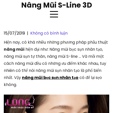
Skip
Nâng Mũi S-Line 3D
to
content
15/07/2019
|
Không có bình luận
Nâng mũi bằng sụn nhân tạo có
Hiện nay, có khá nhiều những phương pháp phẫu thuật
sẹo không?
nâng mũi
hiện đại như: Nâng mũi bọc sụn nhân tạo,
nâng mũi sụn tự thân, nâng mũi S-line … Và mỗi một
cách nâng mũi đều có những ưu điểm khác nhau, tuy
nhiên có thể nói nâng mũi sụn nhân tạo là phổ biến
nhất. Vậy
nâng mũi bọc sụn nhân tạo
có để lại sẹo
không.