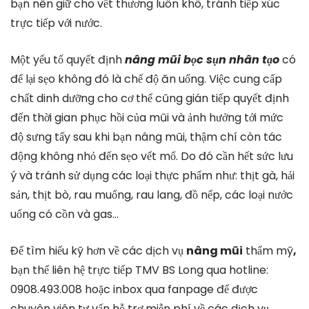
bạn nên giữ cho vết thương luôn khô, tránh tiếp xúc
trực tiếp với nước.
Một yếu tố quyết định
nâng mũi bọc sụn nhân tạo
có
để lại sẹo không đó là chế độ ăn uống. Việc cung cấp
chất dinh dưỡng cho cơ thể cũng gián tiếp quyết định
đến thời gian phục hồi của mũi và ảnh hưởng tới mức
độ sưng tấy sau khi bạn nâng mũi, thậm chí còn tác
động không nhỏ đến sẹo vết mổ. Do đó cần hết sức lưu
ý và tránh sử dụng các loại thực phẩm như: thịt gà, hải
sản, thịt bò, rau muống, rau lang, đồ nếp, các loại nước
uống có cồn và gas…
Để tìm hiểu kỹ hơn về các dịch vụ
nâng mũi
thẩm mỹ
,
bạn thể liên hệ trực tiếp TMV BS Long qua hotline:
0908.493.008 hoặc inbox qua fanpage để được
chuyên viên tư vấn hỗ trợ miễn phí về các dịch vụ