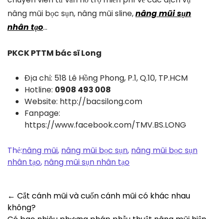
nâng mũi bọc sụn, nâng mũi sline,
nâng mũi sụn
nhân tạo
…
PKCK PTTM bác sĩ Long
Địa chỉ: 518 Lê Hồng Phong, P.1, Q.10, TP.HCM
Hotline:
0908 493 008
Website: http://bacsilong.com
Fanpage:
https://www.facebook.com/TMV.BS.LONG
Thẻ:
nâng mũi
,
nâng mũi bọc sụn
,
nâng mũi bọc sụn
nhân tạo
,
nâng mũi sụn nhân tạo
Post
←
Cắt cánh mũi và cuốn cánh mũi có khác nhau
không?
navigation