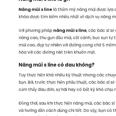
Nâng mũi s line
là thẩm mỹ nâng mũi được lựa c
khóa được tìm kiếm nhiều nhất về dịch vụ nâng m
Với phương pháp
nâng mũi s line
, các bác sĩ sẽ
nâng cao, thu gọn đầu mũi, cắt cánh, bọc sụn tự
mũi cao, đẹp tự nhiên với đường cong chữ S mềm m
hòa với các đường nét trên khuôn mặt.
Nâng mũi s line có đau không?
Tuy thực hiện khá nhiều kỹ thuật nhưng các chu
bạn. Bởi, trước thực hiện phẫu thuật, các bác sĩ 
cảm thấy đau đớn, sợ hãi hay có bất kỳ khó chịu 
Đồng thời, sau khi thực hiện nâng mũi, các bác s
và hướng dẫn cách dùng chi tiết. Do vậy, bạn có 