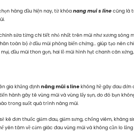
họn hàng đầu hiện nay, từ khóa
nang mui s line
cũng là t
ũi.
 chỉnh sửa từng chi tiết nhỏ nhất trên mũi như xương sóng m
 thân toàn bộ ở đầu mũi phòng biến chứng… giúp tạo nên ch
ại, đầu mũi thon gọn, hai lỗ mũi hình hạt chanh cân xứng,
yên gia khẳng định
nâng mũi s line
không hề gây đau đớn 
sẽ tiến hành gây tê vùng mũi và vùng lấy sụn, do đó bạn khôn
nào trong suốt quá trình nâng mũi.
ĩ sẽ kê đơn thuốc giảm đau, giảm sưng, chống viêm, kháng s
thể yên tâm về cảm giác đau vùng mũi và không cần lo lắng