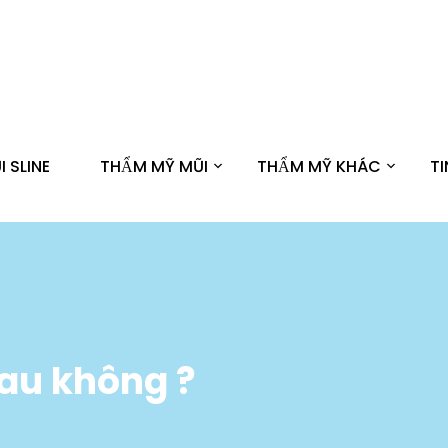
 SLINE
THẨM MỸ MŨI
THẨM MỸ KHÁC
T
đau không ?