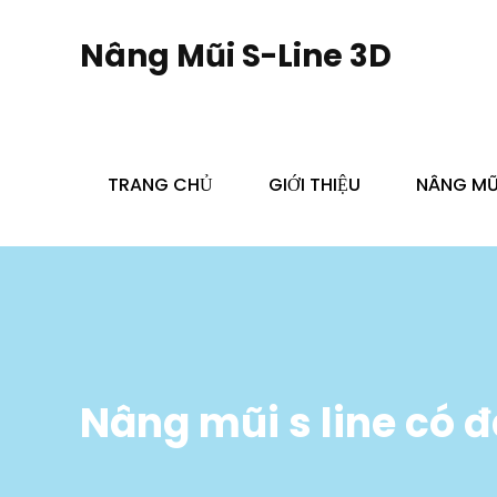
Skip
to
Nâng Mũi S-Line 3D
content
TRANG CHỦ
GIỚI THIỆU
NÂNG MŨI
Nâng mũi s line có 