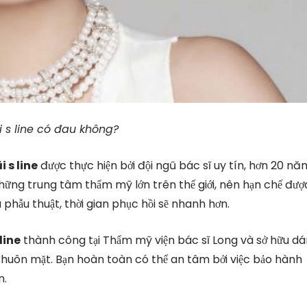
 s line có đau không?
 s line
được thực hiện bởi đội ngũ bác sĩ uy tín, hơn 20 nă
những trung tâm thẩm mỹ lớn trên thế giới, nên hạn chế đượ
phẫu thuật, thời gian phục hồi sẽ nhanh hơn.
line
thành công tại Thẩm mỹ viện bác sĩ Long và sở hữu d
i khuôn mặt. Bạn hoàn toàn có thể an tâm bởi việc bảo hành
n.