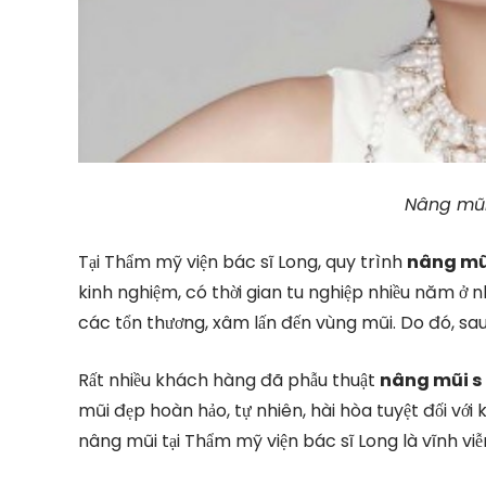
Nâng mũi
Tại Thẩm mỹ viện bác sĩ Long, quy trình
nâng mũi
kinh nghiệm, có thời gian tu nghiệp nhiều năm ở 
các tổn thương, xâm lấn đến vùng mũi. Do đó, sau 
Rất nhiều khách hàng đã phẫu thuật
nâng mũi s 
mũi đẹp hoàn hảo, tự nhiên, hài hòa tuyệt đối vớ
nâng mũi tại Thẩm mỹ viện bác sĩ Long là vĩnh viễ