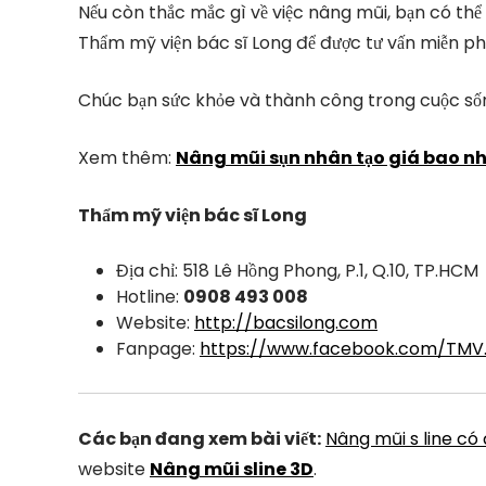
Nếu còn thắc mắc gì về việc nâng mũi, bạn có th
Thẩm mỹ viện bác sĩ Long để được tư vấn miễn ph
Chúc bạn sức khỏe và thành công trong cuộc số
Xem thêm:
Nâng mũi sụn nhân tạo giá bao nh
Thẩm mỹ viện bác sĩ Long
Địa chỉ: 518 Lê Hồng Phong, P.1, Q.10, TP.HCM
Hotline:
0908 493 008
Website:
http://bacsilong.com
Fanpage:
https://www.facebook.com/TMV
Các bạn đang xem bài viết:
Nâng mũi s line có
website
Nâng mũi sline 3D
.