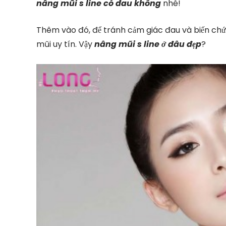
nâng mũi s line có đau không
nhé!
Thêm vào đó, để tránh cảm giác đau và biến ch
mũi uy tín. Vậy
nâng mũi s line ở đâu đẹp
?