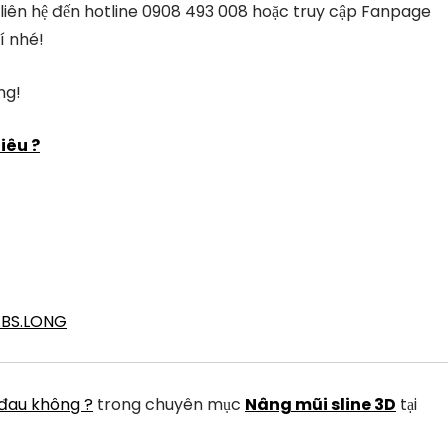
ể liên hệ đến hotline 0908 493 008 hoặc truy cập Fanpage
í nhé!
ng!
iêu ?
.BS.LONG
 đau không ?
trong chuyên mục
Nâng mũi sline 3D
tại