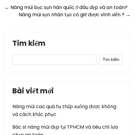
Post
←
Nâng mũi bọc sụn hàn quốc ở đâu đẹp và an toàn?
Nâng mũi sụn nhân tạo có giữ được vĩnh viễn ?
→
navigation
Tìm kiếm
Tìm kiếm
Bài viết mới
Nâng mũi cao quá hạ thấp xuống được không
và cách khắc phục
Bác sĩ nâng mũi đẹp tại TPHCM và tiêu chí lựa
chọn an toàn