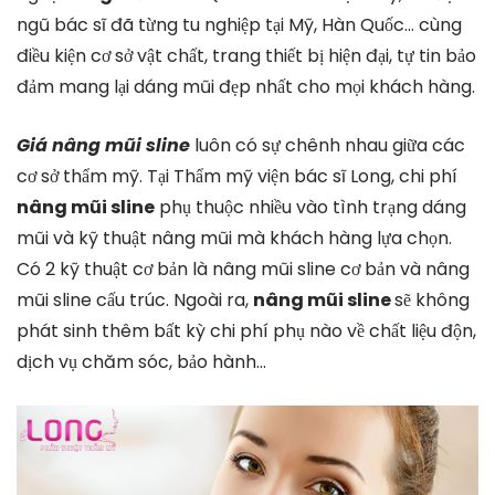
ngũ bác sĩ đã từng tu nghiệp tại Mỹ, Hàn Quốc… cùng
điều kiện cơ sở vật chất, trang thiết bị hiện đại, tự tin bảo
đảm mang lại dáng mũi đẹp nhất cho mọi khách hàng.
Giá nâng mũi sline
luôn có sự chênh nhau giữa các
cơ sở thẩm mỹ. Tại Thẩm mỹ viện bác sĩ Long, chi phí
nâng mũi sline
phụ thuộc nhiều vào tình trạng dáng
mũi và kỹ thuật nâng mũi mà khách hàng lựa chọn.
Có 2 kỹ thuật cơ bản là nâng mũi sline cơ bản và nâng
mũi sline cấu trúc. Ngoài ra,
nâng mũi sline
sẽ không
phát sinh thêm bất kỳ chi phí phụ nào về chất liệu độn,
dịch vụ chăm sóc, bảo hành…