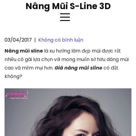
Skip
Nâng Mũi S-Line 3D
to
content
03/04/2017
|
Không có bình luận
Nâng mũi sline có đắt không ?
Nâng mũi sline
là xu hướng làm đẹp mũi được rất
nhiều cô gái lựa chọn với mong muốn sở hữu dáng mũi
cao và mềm mại hơn.
Giá nâng mũi sline
có đắt
không?