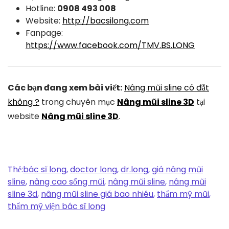
Hotline:
0908 493 008
Website:
http://bacsilong.com
Fanpage:
https://www.facebook.com/TMV.BS.LONG
Các bạn đang xem bài viết:
Nâng mũi sline có đắt
không ?
trong chuyên mục
Nâng mũi sline 3D
tại
website
Nâng mũi sline 3D
.
Thẻ:
bác sĩ long
,
doctor long
,
dr.long
,
giá nâng mũi
sline
,
nâng cao sống mũi
,
nâng mũi sline
,
nâng mũi
sline 3d
,
nâng mũi sline giá bao nhiêu
,
thẩm mỹ mũi
,
thẩm mỹ viện bác sĩ long