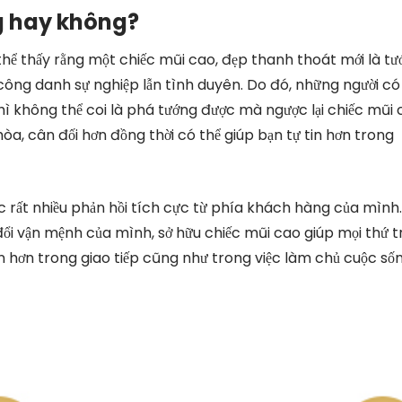
g hay không?
thể thấy rằng một chiếc mũi cao, đẹp thanh thoát mới là t
g công danh sự nghiệp lẫn tình duyên. Do đó, những người có
hì không thể coi là phá tướng được mà ngược lại chiếc mũi
òa, cân đối hơn đồng thời có thể giúp bạn tự tin hơn trong
 rất nhiều phản hồi tích cực từ phía khách hàng của mình.
i vận mệnh của mình, sở hữu chiếc mũi cao giúp mọi thứ t
tin hơn trong giao tiếp cũng như trong việc làm chủ cuộc số