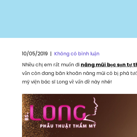
10/05/2019
|
Không có bình luận
Nhiều chị em rất muốn đi
nâng mũi
bọc sụn tự 
vẫn còn đang băn khoăn nâng mũi có bị phá tướ
mỹ viện bác sĩ Long về vấn đề này nhé!