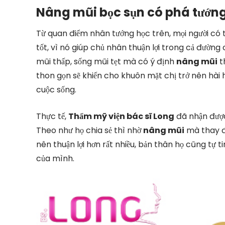
Nâng mũi bọc sụn có phá tướn
Từ quan điểm nhân tướng học trên, mọi người có 
tốt, vì nó giúp chủ nhân thuận lợi trong cả đườn
mũi thấp, sống mũi tẹt mà có ý định
nâng mũi
t
thon gọn sẽ khiến cho khuôn mặt chị trở nên hài h
cuộc sống.
Thực tế,
Thẩm mỹ viện bác sĩ Long
đã nhận được
Theo như họ chia sẻ thì nhờ
nâng mũi
mà thay đổ
nên thuận lợi hơn rất nhiều, bản thân họ cũng tự 
của mình.