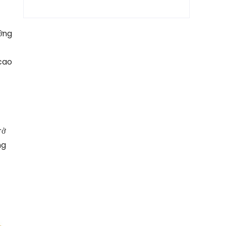
ướng
 cao
rở
ng