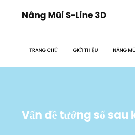
Skip
to
Nâng Mũi S-Line 3D
content
TRANG CHỦ
GIỚI THIỆU
NÂNG MŨI
Vấn đề tướng số sau 