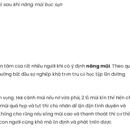
ố sau khi nâng mũi bọc sụn
 tâm của rất nhiều người khi có ý định
nâng mũi
. Theo q
ường bắt đầu sự nghiệp khá trơn tru cả học tập lẫn đường
h vọng. Hai cánh mũi nếu nở vừa phải, 2 lỗ mũi kín thể hiện 
 mũi quá hẹp và tẹt thì chủ nhân dễ lận đận tình duyên và
 thống cho rằng nếu sống mũi cao và thanh thoát thì cơ thể
a con người cũng khó mà ổn định và phát triển được.