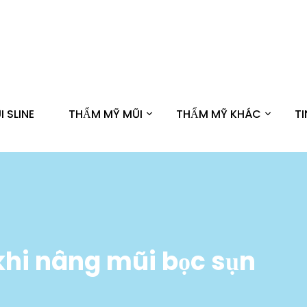
 SLINE
THẨM MỸ MŨI
THẨM MỸ KHÁC
T
khi nâng mũi bọc sụn