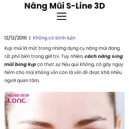
Skip
Nâng Mũi S-Line 3D
to
content
12/12/2016
|
Không có bình luận
Cách nâng sống mũi cao bằng
Kẹp mũi là một trong những dụng cụ nâng mũi đang
kẹp đơn giản tại nhà
rất phổ biến trong giới trẻ. Tuy nhiên,
cách nâng sống
mũi bằng kẹp
có thực sự hiệu quả không, có gây nguy
hiểm cho mũi không vẫn còn là vấn đề được khá nhiều
người quan tâm.