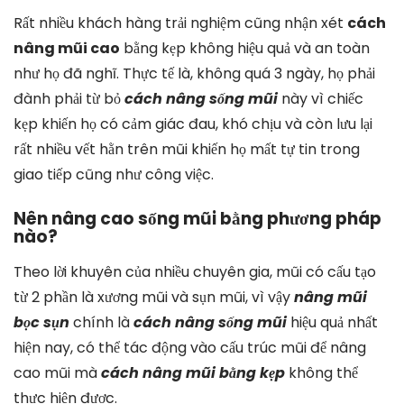
Rất nhiều khách hàng trải nghiệm cũng nhận xét
cách
nâng mũi cao
bằng kẹp không hiệu quả và an toàn
như họ đã nghĩ. Thực tế là, không quá 3 ngày, họ phải
đành phải từ bỏ
cách nâng
sống mũi
này vì chiếc
kẹp khiến họ có cảm giác đau, khó chịu và còn lưu lại
rất nhiều vết hằn trên mũi khiến họ mất tự tin trong
giao tiếp cũng như công việc.
Nên nâng cao sống mũi bằng phương pháp
nào?
Theo lời khuyên của nhiều chuyên gia, mũi có cấu tạo
từ 2 phần là xương mũi và sụn mũi, vì vậy
nâng mũi
bọc sụn
chính là
cách
nâng sống mũi
hiệu quả nhất
hiện nay, có thể tác động vào cấu trúc mũi để nâng
cao mũi mà
cách nâng mũi bằng kẹp
không thể
thực hiện được.