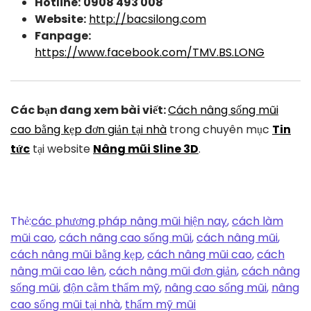
Hotline:
0908 493 008
Website:
http://bacsilong.com
Fanpage:
https://www.facebook.com/TMV.BS.LONG
Các bạn đang xem bài viết:
Cách nâng sống mũi
cao bằng kẹp đơn giản tại nhà
trong chuyên mục
Tin
tức
tại website
Nâng mũi Sline 3D
.
Thẻ:
các phương pháp nâng mũi hiện nay
,
cách làm
mũi cao
,
cách nâng cao sống mũi
,
cách nâng mũi
,
cách nâng mũi bằng kẹp
,
cách nâng mũi cao
,
cách
nâng mũi cao lên
,
cách nâng mũi đơn giản
,
cách nâng
sống mũi
,
độn cằm thẩm mỹ
,
nâng cao sống mũi
,
nâng
cao sống mũi tại nhà
,
thẩm mỹ mũi