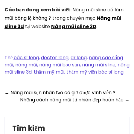
Các bạn đang xem bài viết:
Nâng mũi sline có làm
mũi bóng lộ không ?
trong chuyên mục
Nâng mũi
sline 3d
tại website
Nâng mũi sline 3D
.
Thẻ:
bác sĩ long
,
doctor long
,
dr.long
,
nâng cao sống
mũi
,
nâng mũi
,
nâng mũi bọc sụn
,
nâng mũi sline
,
nâng
mũi sline 3d
,
thẩm mỹ mũi
,
thẩm mỹ viện bác sĩ long
Post
←
Nâng mũi sụn nhân tạo có giữ được vĩnh viễn ?
Những cách nâng mũi tự nhiên đẹp hoàn hảo
→
navigation
Tìm kiếm