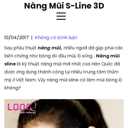
Skip
Nâng Mũi S-Line 3D
to
content
10/04/2017
|
Không có bình luận
Nâng mũi sline có làm mũi bóng
Sau phẫu thuật
nâng mũi,
nhiều người đã gặp phải các
lộ không ?
biến chứng như bóng đỏ đầu mũi, lộ sống…
Nâng mũi
sline
là kỹ thuật nâng mũi mới nhất của Hàn Quốc đã
được ứng dụng thành công tại nhiều trung tâm thẩm
mỹ ở Việt Nam. Vậy nâng mũi sline có làm mũi bóng lộ
không?