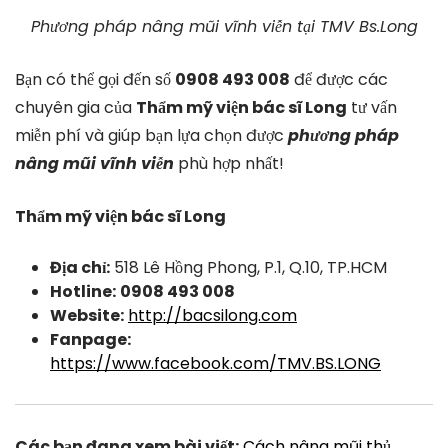
Phương pháp nâng mũi vĩnh viễn tại TMV Bs.Long
Bạn có thể gọi đến số
0908 493 008
để được các
chuyên gia của
Thẩm mỹ viện bác sĩ Long
tư vấn
miễn phí và giúp bạn lựa chọn được
phương pháp
nâng mũi vĩnh viễn
phù hợp nhất!
Thẩm mỹ viện bác sĩ Long
Địa chỉ:
518 Lê Hồng Phong, P.1, Q.10, TP.HCM
Hotline:
0908 493 008
Website:
http://bacsilong.com
Fanpage:
https://www.facebook.com/TMV.BS.LONG
Các bạn đang xem bài viết:
Cách nâng mũi thủ