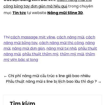
công bằng tay đơn giản mà hiệu quả
trong chuyên
mục
Tin tức
tại website
Nâng mũi Sline 3D
.
Thẻ:
cách massage mặt vline
,
cách nâng mũi
,
cách
nâng mũi bằng tay
,
cách nâng mũi thủ công
,
nâng
mũi
,
nâng mũi đơn giản
,
nâng mũi tại nhà
,
phẫu thuật
nâng mũi
,
phẫu thuật thẩm mỹ
,
thẩm mỹ mũi
,
thẩm
mỹ viện bác sĩ long
Post
←
Chi phí nâng mũi cấu trúc s line giá bao nhiêu
Phẫu thuật nâng mũi s line bị lệch bao lâu thì đẹp ?
→
navigation
Tìm kiếm