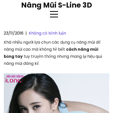
Skip
Nâng Mũi S-Line 3D
to
content
23/11/2016
|
Không có bình luận
Cách nâng mũi thủ công bằng
Khá nhiều người lựa chọn các dụng cụ nâng mũi để
tay đơn giản mà hiệu quả
nâng mũi cao mà không hề biết
cách nâng mũi
bằng tay
tuy truyền thống nhưng mang lại hiệu quả
nâng mũi đáng kể.