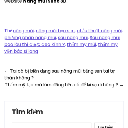
website
Nâng mũi Sline 3D
.
Thẻ:
nâng mũi
,
nâng mũi bọc sụn
,
phẫu thuật nâng mũi
,
phương pháp nâng mũi
,
sau nâng mũi
,
Sau nâng mũi
bao lâu thì được đeo kính ?
,
thẩm mỹ mũi
,
thẩm mỹ
viện bác sĩ long
Post
←
Tai có bị biến dạng sau nâng mũi bằng sụn tai tự
thân không ?
navigation
Thẩm mỹ tạo má lúm đồng tiền có để lại sẹo không ?
→
Tìm kiếm
Tìm kiếm