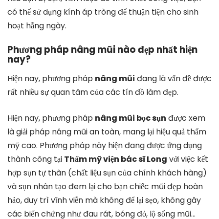
có thể sử dụng kính áp tròng để thuận tiện cho sinh
hoạt hằng ngày.
Phương pháp nâng mũi nào đẹp nhất hiện
nay?
Hiện nay, phương pháp
nâng mũi
đang là vấn đề được
rất nhiều sự quan tâm của các tín đồ làm đẹp.
Hiện nay, phương pháp
nâng mũi bọc sụn
được xem
là giải pháp nâng mũi an toàn, mang lại hiệu quả thẩm
mỹ cao. Phương pháp này hiện đang được ứng dụng
thành công tại
Thẩm mỹ viện bác sĩ Long
với việc kết
hợp sụn tự thân (chất liệu sụn của chính khách hàng)
và sụn nhân tạo đem lại cho bạn chiếc mũi đẹp hoàn
hảo, duy trì vĩnh viễn mà không để lại sẹo, không gây
các biến chứng như đau rát, bóng đỏ, lộ sống mũi…