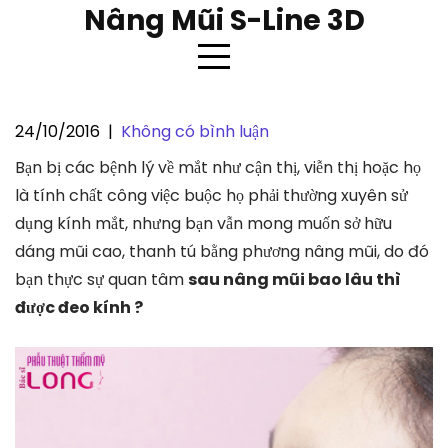
Skip
Nâng Mũi S-Line 3D
to
content
24/10/2016
|
Không có bình luận
Sau nâng mũi bao lâu thì được
Bạn bị các bệnh lý về mắt như cận thị, viễn thị hoặc họ
đeo kính ?
là tính chất công việc buộc họ phải thường xuyên sử
dụng kính mắt, nhưng bạn vẫn mong muốn sở hữu
dáng mũi cao, thanh tú bằng phương nâng mũi, do đó
bạn thực sự quan tâm
sau nâng mũi bao lâu thì
được đeo kính ?