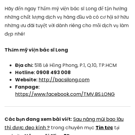
Hãy đến ngay Thẩm mỹ viện bác sĩ Long để tận hưởng
những chất lượng dịch vụ hàng đầu và có cơ hội sở hữu
những ưu đãi tuyệt vời dành riêng cho mỗi dịch vụ làm
đẹp nhé!
Thẩm mỹ viện bác sĩ Long
Địa chỉ:
518 Lê Hồng Phong, P.1, Q.10, TP.HCM
Hotline:
0908 493 008
Website:
http://bacsilong.com
Fanpage:
https://www.facebook.com/TMV.BS.LONG
Các bạn đang xem bài viết:
Sau nâng mũi bao lâu
thì được đeo kính ?
trong chuyên mục
Tin tức
tại