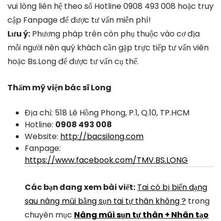
vui lòng liên hệ theo số Hotline 0908 493 008 hoặc truy
cập Fanpage để được tư vấn miễn phí!
Lưu ý:
Phương pháp trên còn phụ thuộc vào cơ địa
mỗi người nên quý khách cần gặp trực tiếp tư vấn viên
hoặc Bs.Long để được tư vấn cụ thể.
Thẩm mỹ viện bác sĩ Long
Địa chỉ: 518 Lê Hồng Phong, P.1, Q.10, TP.HCM
Hotline:
0908 493 008
Website:
http://bacsilong.com
Fanpage:
https://www.facebook.com/TMV.BS.LONG
Các bạn đang xem bài viết:
Tai có bị biến dạng
sau nâng mũi bằng sụn tai tự thân không ?
trong
chuyên mục
Nâng mũi sụn tự thân + Nhân tạo