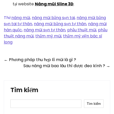
tại website
Nâng mũi Sline 3D
.
Thẻ:
nâng mũi
,
nâng mũi bằng sụn tai
,
nâng mũi bằng
sụn tai tự thân
,
nâng mũi bằng sụn tự thân
,
nâng mũi
hàn quốc
,
nâng mũi sụn tự thân
,
phẫu thuật mũi
,
phẫu
thuật nâng mũi
,
thẩm mỹ mũi
,
thẩm mỹ viện bác sĩ
long
Post
←
Phương pháp thu hẹp lỗ mũi là gì ?
Sau nâng mũi bao lâu thì được đeo kính ?
→
navigation
Tìm kiếm
Tìm kiếm