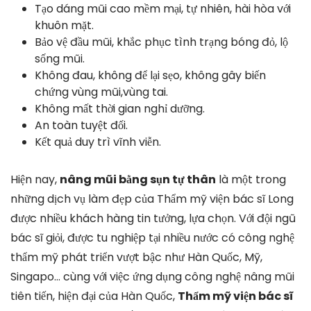
Tạo dáng mũi cao mềm mại, tự nhiên, hài hòa với
khuôn mặt.
Bảo vệ đầu mũi, khắc phục tình trạng bóng đỏ, lộ
sống mũi.
Không đau, không để lại sẹo, không gây biến
chứng vùng mũi,vùng tai.
Không mất thời gian nghỉ dưỡng.
An toàn tuyệt đối.
Kết quả duy trì vĩnh viễn.
Hiện nay,
nâng mũi bằng sụn tự thân
là một trong
những dịch vụ làm đẹp của Thẩm mỹ viện bác sĩ Long
được nhiều khách hàng tin tưởng, lựa chọn. Với đội ngũ
bác sĩ giỏi, được tu nghiệp tại nhiều nước có công nghệ
thẩm mỹ phát triển vượt bậc như Hàn Quốc, Mỹ,
Singapo… cùng với việc ứng dụng công nghệ nâng mũi
tiên tiến, hiện đại của Hàn Quốc,
Thẩm mỹ viện bác sĩ