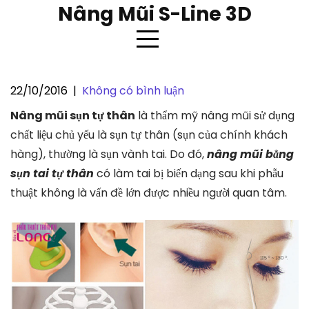
Skip
Nâng Mũi S-Line 3D
to
content
22/10/2016
|
Không có bình luận
Tai có bị biến dạng sau nâng mũi
Nâng mũi sụn tự thân
là thẩm mỹ nâng mũi sử dụng
bằng sụn tai tự thân không ?
chất liệu chủ yếu là sụn tự thân (sụn của chính khách
hàng), thường là sụn vành tai. Do đó,
nâng mũi bằng
sụn tai tự thân
có làm tai bị biến dạng sau khi phẫu
thuật không là vấn đề lớn được nhiều người quan tâm.