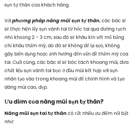
sụn tự thân của khách hàng.
Với
phương pháp nâng mũi sụn tự thân
, các bác sĩ
sẽ thực hiện lấy sụn vành tai từ hốc tai qua đường rạch
nhỏ khoảng 2 – 3 cm, sau đó sẽ khâu kín vết mổ bằng
chỉ khâu thẩm mỹ, do đó sẽ không để lại sẹo, không
gây biến dạng hoặc ảnh hưởng đến vấn đề thẩm mỹ của
tai. Cuối cùng, các bác sĩ sẽ bóc tách khoang mũi, đưa
chất liệu sụn vành tai bọc ở đầu mũi kết hợp với sụn
nhân tạo vào trong khoang mũi để chỉnh hình và tạo
dáng mũi cao, đẹp.
Ưu điểm của nâng mũi sụn tự thân?
Nâng mũi sụn tai tự thân
có rất nhiều ưu điểm nổi bật
như: