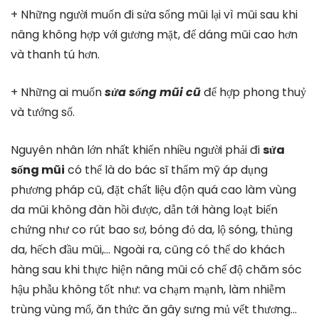
+ Những người muốn đi sửa sống mũi lại vì mũi sau khi
nâng không hợp với gương mặt, để dáng mũi cao hơn
và thanh tú hơn.
+ Những ai muốn
sửa sống mũi cũ
để hợp phong thuỷ
và tướng số.
Nguyên nhân lớn nhất khiến nhiều người phải đi
sửa
sống mũi
có thể là do bác sĩ thẩm mỹ áp dụng
phương pháp cũ, đặt chất liệu độn quá cao làm vùng
da mũi không đàn hồi được, dẫn tới hàng loạt biến
chứng như co rút bao sơ, bóng đỏ da, lộ sóng, thủng
da, hếch đầu mũi,… Ngoài ra, cũng có thể do khách
hàng sau khi thực hiện nâng mũi có chế độ chăm sóc
hậu phẫu không tốt như: va chạm mạnh, làm nhiễm
trùng vùng mổ, ăn thức ăn gây sưng mủ vết thương…