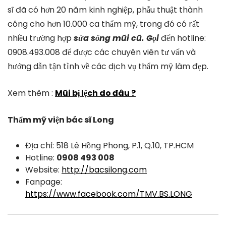
sĩ đã có hơn 20 năm kinh nghiệp, phẫu thuật thành
công cho hơn 10.000 ca thẩm mỹ, trong đó có rất
nhiều trường hợp
sửa sống mũi cũ. Gọi
đến hotline:
0908.493.008 để được các chuyên viên tư vấn và
hướng dẫn tận tình về các dịch vụ thẩm mỹ làm đẹp.
Xem thêm :
Mũi bị lệch do đâu ?
Thẩm mỹ viện bác sĩ Long
Địa chỉ: 518 Lê Hồng Phong, P.1, Q.10, TP.HCM
Hotline:
0908 493 008
Website:
http://bacsilong.com
Fanpage:
https://www.facebook.com/TMV.BS.LONG