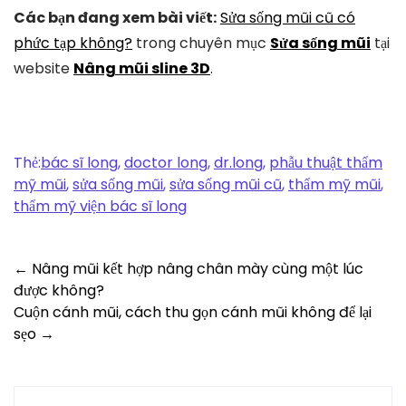
Các bạn đang xem bài viết:
Sửa sống mũi cũ có
phức tạp không?
trong chuyên mục
Sửa sống mũi
tại
website
Nâng mũi sline 3D
.
Thẻ:
bác sĩ long
,
doctor long
,
dr.long
,
phẫu thuật thẩm
mỹ mũi
,
sửa sống mũi
,
sửa sống mũi cũ
,
thẩm mỹ mũi
,
thẩm mỹ viện bác sĩ long
Post
←
Nâng mũi kết hợp nâng chân mày cùng một lúc
được không?
navigation
Cuộn cánh mũi, cách thu gọn cánh mũi không để lại
sẹo
→