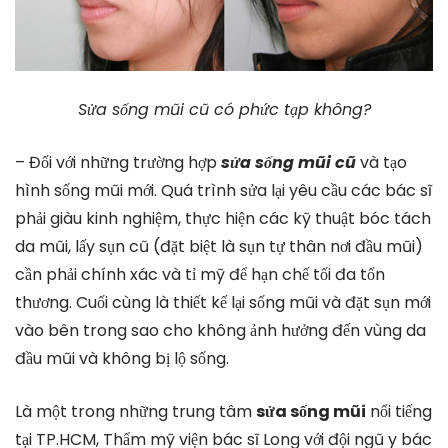
Sửa sống mũi cũ có phức tạp không?
– Đối với những trường hợp
sửa sống mũi cũ
và tạo
hình sống mũi mới. Quá trình sửa lại yêu cầu các bác sĩ
phải giàu kinh nghiệm, thực hiện các kỹ thuật bóc tách
da mũi, lấy sụn cũ (đặt biệt là sụn tự thân nơi đầu mũi)
cần phải chính xác và tỉ mỹ để hạn chế tối đa tổn
thương. Cuối cùng là thiết kế lại sống mũi và đặt sụn mới
vào bên trong sao cho không ảnh hưởng đến vùng da
đầu mũi và không bị lộ sống.
Là một trong những trung tâm
sửa sống mũi
nổi tiếng
tại TP.HCM, Thẩm mỹ viện bác sĩ Long với đội ngũ y bác