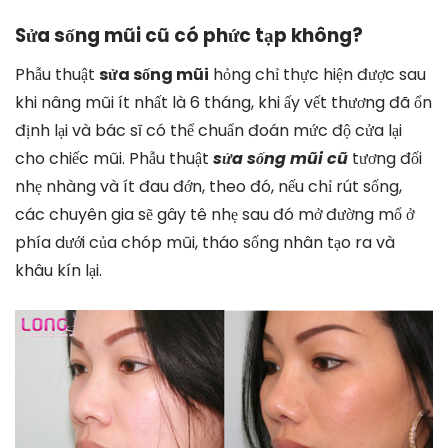
Sửa sống mũi cũ có phức tạp không?
Phẫu thuật
sửa sống mũi
hỏng chỉ thực hiện được sau
khi nâng mũi ít nhất là 6 tháng, khi ấy vết thương đã ổn
định lại và bác sĩ có thể chuẩn đoán mức độ cửa lại
cho chiếc mũi. Phẫu thuật
sửa sống mũi cũ
tương đối
nhẹ nhàng và ít đau đớn, theo đó, nếu chỉ rút sống,
các chuyên gia sẽ gây tê nhẹ sau đó mở đường mổ ở
phía dưới của chóp mũi, tháo sống nhân tạo ra và
khâu kín lại.