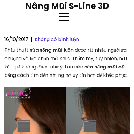
Skip
Nâng Mũi S-Line 3D
to
content
16/10/2017
|
Không có bình luận
Sửa sống mũi cũ có phức tạp
Phẫu thuật
sửa sống mũi
luôn được rất nhiều người ưa
không?
chuộng và lựa chọn mỗi khi đi thẩm mỹ, tuy nhiên, nếu
kết quả không được như ý, bạn nên
sửa sống mũi cũ
bằng cách tìm đến những nơi uy tín hơn để khắc phục.